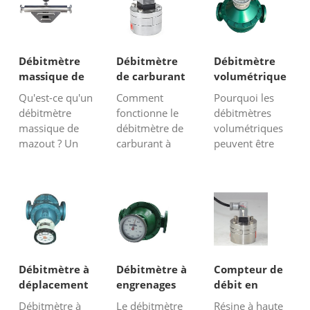
Débitmètre
Débitmètre
Débitmètre
massique de
de carburant
volumétrique
mazout
à faible débit
pour
Qu'est-ce qu'un
Comment
Pourquoi les
carburants et
débitmètre
fonctionne le
débitmètres
huiles
massique de
débitmètre de
volumétriques
mazout ? Un
carburant à
peuvent être
débitmètre
faible débit ?
utilisés pour les
massique de
Les carburants,
carburants et
mazout est un
tels que
les huiles ? La
type de
l'essence, le
mesure du
débitmètre
carburant
débit
spécialement
diesel, le
volumétrique
conçu pour
biodiesel, le
des carburants
mesurer le
kérosène et
ou des huiles
Débitmètre à
Débitmètre à
Compteur de
débit massique
l'éthanol
fait référence
déplacement
engrenages
débit en
de mazout dans
peuvent
au diesel, aux
positif
ovales à
résine
Débitmètre à
Le débitmètre
Résine à haute