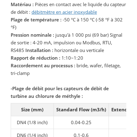
Matériau :
Pièces en contact avec le liquide du capteur
de débit :
débitmètre en acier inoxydable
Plage de température :
-50 °C à 150 °C (-58 °F à 302
°F)
Pression nominale :
jusqu'à 1 000 psi (69 bar) Signal
de sortie : 4-20 mA, impulsion ou Modbus, RTU,
RS485
Installation :
horizontale ou verticale
Rapport de réduction :
1:10~1:20
Raccordement au processus :
bride, wafer, filetage,
tri-clamp
-Plage de débit pour les capteurs de débit de
turbine au chlorure de méthyle :
Size (mm)
Standard Flow (m3/h)
Extended F
DN4 (1/8 inch)
0.04-0.25
0.04
DN6 (1/4 inch)
0.1-0.6
0.06