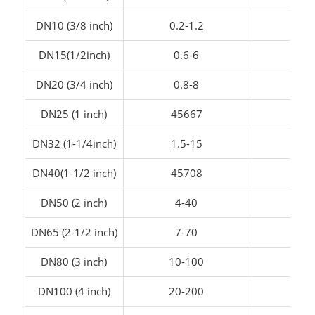
DN10 (3/8 inch)
0.2-1.2
0.15
DN15(1/2inch)
0.6-6
0.
DN20 (3/4 inch)
0.8-8
0.4
DN25 (1 inch)
45667
0.5
DN32 (1-1/4inch)
1.5-15
0.8
DN40(1-1/2 inch)
45708
45
DN50 (2 inch)
4-40
2-
DN65 (2-1/2 inch)
7-70
4-
DN80 (3 inch)
10-100
5-
DN100 (4 inch)
20-200
10-