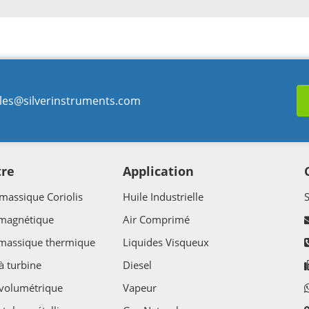
les@silverinstruments.com
tre
Application
massique Coriolis
Huile Industrielle
 magnétique
Air Comprimé
 massique thermique
Liquides Visqueux
à turbine
Diesel
volumétrique
Vapeur