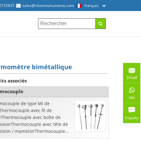
2155837
sales@silverinstruments.com
français
rmomètre bimétallique
Email
its associés
rmocouple
WA
mocouple de type MI de
Thermocouple avec fil de
ieThermocouple avec boîte de
Inquiry
exionThermocouple avec tête de
exion / mamelonThermocouple
 tête de connexion / mamelon /