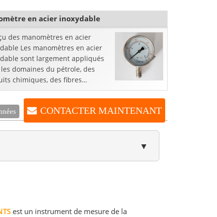
nThermocouple avec puits
ométrique / ...
mètre en acier inoxydable
çu des manomètres en acier
ydable Les manomètres en acier
ydable sont largement appliqués
 les domaines du pétrole, des
its chimiques, des fibres
ques, de la métallurgie, des
ales électriques, etc.
CONTACTER MAINTENANT
nnées
▼
NTS
est un instrument de mesure de la