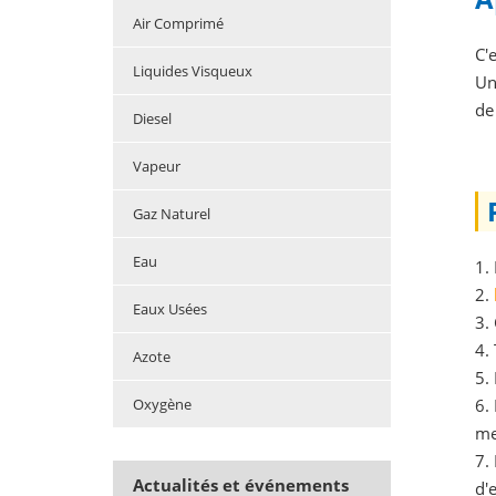
Air Comprimé
C'
Liquides Visqueux
U
de
Diesel
Vapeur
Gaz Naturel
Eau
1.
2.
Eaux Usées
3.
4.
Azote
5.
6.
Oxygène
me
7.
Actualités et événements
d'