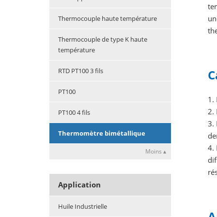
te
un
Thermocouple haute température
th
Thermocouple de type K haute
température
RTD PT100 3 fils
C
PT100
1.
2.
PT100 4 fils
3.
Thermomètre bimétallique
de
4.
Moins ▴
di
ré
Application
Huile Industrielle
A