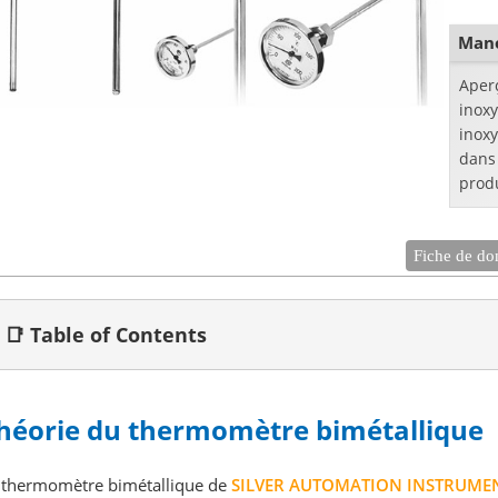
unio
therm
Mano
Aper
inox
inox
dans
produ
chimi
centr
Fiche de do
📑 Table of Contents
héorie du thermomètre bimétallique
 thermomètre bimétallique de
SILVER AUTOMATION INSTRUME