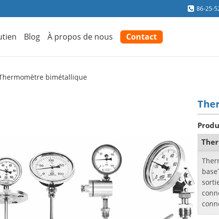
86-25-5
utien
Blog
À propos de nous
Contact
Thermomètre bimétallique
The
Produ
The
Ther
base
sort
conn
conn
avec