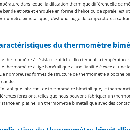
mpérature dans lequel la dilatation thermique différentielle de m
e bande étroite et enroulée en forme d'hélice ou de spirale, est u
ermomètre bimétallique , c'est une jauge de température à cadran
aractéristiques du thermomètre bimé
 Le thermomètre à résistance affiche directement la température s
 Le thermomètre à tige bimétallique a une fiabilité élevée et une 
 De nombreuses formes de structure de thermomètre à bobine bim
mandes
 En tant que fabricant de thermomètre bimétallique, le thermomè
fférentes fonctions, telles que nous pouvons fabriquer un ther
sistance en platine, un thermomètre bimétallique avec des contact
pplication du thermomètre bimétalli