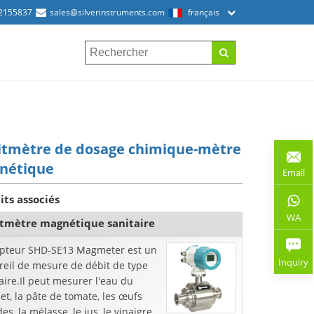
2155837
sales@silverinstruments.com
français
itmètre de dosage chimique-mètre
nétique
Email
its associés
WA
tmètre magnétique sanitaire
apteur SHD-SE13 Magmeter est un
Inquiry
reil de mesure de débit de type
aire.Il peut mesurer l'eau du
et, la pâte de tomate, les œufs
des, la mélasse, le jus, le vinaigre,