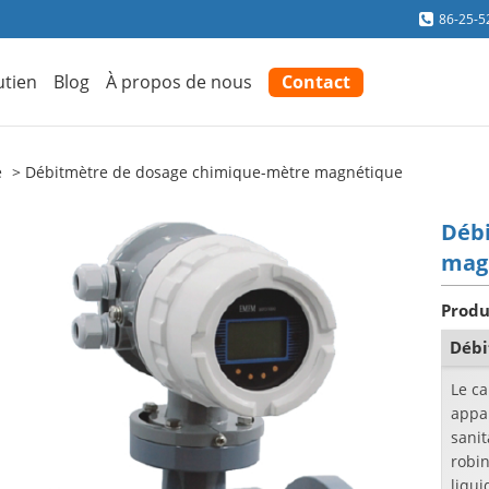
86-25-5
utien
Blog
À propos de nous
Contact
e
Débitmètre de dosage chimique-mètre magnétique
Déb
mag
Produ
Débi
Le c
appa
sanit
robin
liqui