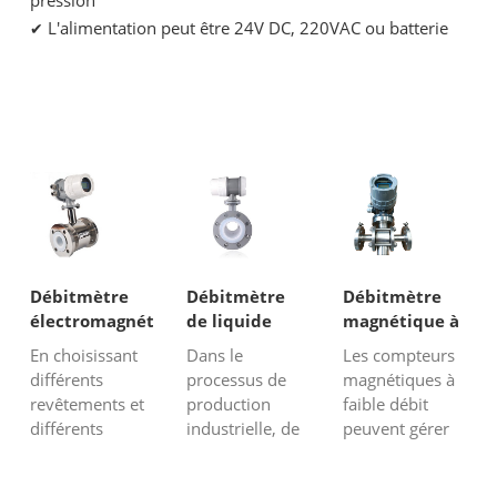
L'alimentation peut être 24V DC, 220VAC ou batterie
✔
Débitmètre
Débitmètre
Débitmètre
électromagnétique
de liquide
magnétique à
pour liquide
corrosif
faible débit
En choisissant
Dans le
Les compteurs
corrosif
différents
processus de
magnétiques à
revêtements et
production
faible débit
différents
industrielle, de
peuvent gérer
matériaux
nombreux
un débit de
d'électrodes, les
fluides sont
liquide aussi