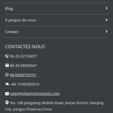
conducteur, il a
débit
.IP68, option de
Blog
peu d'effe...
traditionnelle et
précis...
classique q...
À propos de nous
Contact
CONTACTEZ-NOUS
86-25-52155837
86-25-68650347
8618936759191
+86 15365082610
sales@silverinstruments.com
No. 108 Jiangdong Middle Road, Jianye District, Nanjing
City, Jiangsu Province,China