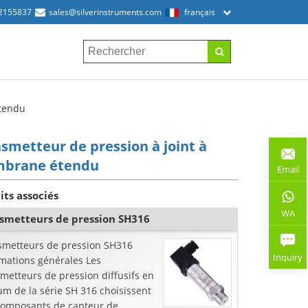
2155837
sales@silverinstruments.com
français
étendu
smetteur de pression à joint à
brane étendu
Email
its associés
WA
smetteurs de pression SH316
smetteurs de pression SH316
Inquiry
rmations générales Les
metteurs de pression diffusifs en
ium de la série SH 316 choisissent
composants de capteur de