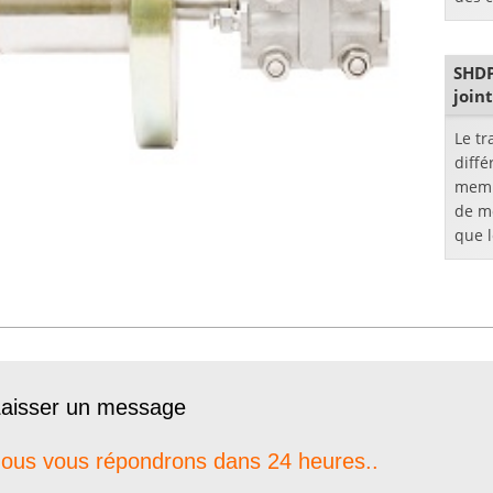
press
et em
SHDP
join
Le tr
diffé
memb
de m
que 
direc
memb
aisser un message
ous vous répondrons dans 24 heures..