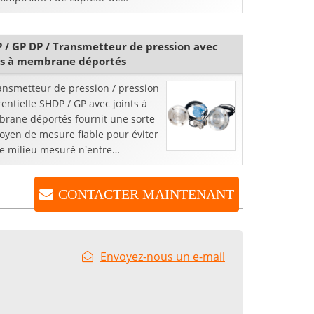
ion en silicium qualifiés importés
ploient un mod ...
 / GP DP / Transmetteur de pression avec
ts à membrane déportés
ansmetteur de pression / pression
rentielle SHDP / GP avec joints à
rane déportés fournit une sorte
oyen de mesure fiable pour éviter
le milieu mesuré n'entre
tement en contact avec la
rane d'étanchéité du ...
CONTACTER MAINTENANT
Envoyez-nous un e-mail