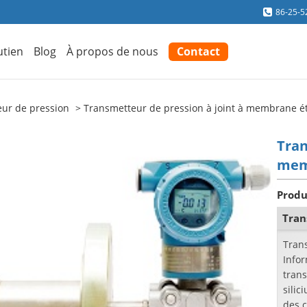
86-25-5
utien
Blog
À propos de nous
Contact
ur de pression
Transmetteur de pression à joint à membrane 
Tran
mem
Produ
Tran
Tran
Info
trans
silic
des 