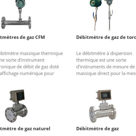
tmètres de gaz CFM
Débitmètre de gaz de tor
ébitmètre massique thermique
Le débitmètre à dispersion
ne sorte d'instrument
thermique est une sorte
ronique de débit de gaz doté
d'instruments de mesure de 
 affichage numérique pour
massique direct pour la mes
her le débit instantané et le débit
débit de gaz de torche avec 
.Il présente les caractéristiq...
construction durable, des
performances fiables, un...
tmètre de gaz naturel
Débitmètre de gaz