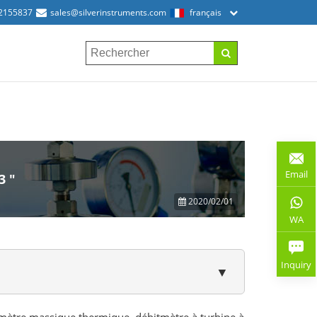
2155837
sales@silverinstruments.com
français
Email
3 "
2020/02/01
WA
Inquiry
▼