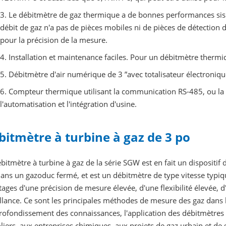
3. Le débitmètre de gaz thermique a de bonnes performances sis
débit de gaz n'a pas de pièces mobiles ni de pièces de détection de
pour la précision de la mesure.
4. Installation et maintenance faciles. Pour un débitmètre thermiqu
5. Débitmètre d'air numérique de 3 ”avec totalisateur électronique 
6. Compteur thermique utilisant la communication RS-485, ou la
l'automatisation et l'intégration d'usine.
bitmètre à turbine à gaz de 3 po
bitmètre à turbine à gaz de la série SGW est en fait un dispositif
ans un gazoduc fermé, et est un débitmètre de type vitesse typiq
ages d'une précision de mesure élevée, d'une flexibilité élevée, 
illance. Ce sont les principales méthodes de mesure des gaz dans
profondissement des connaissances, l'application des débitmètre
liers, aux entreprises chimiques, aux projets de gaz urbain et de 