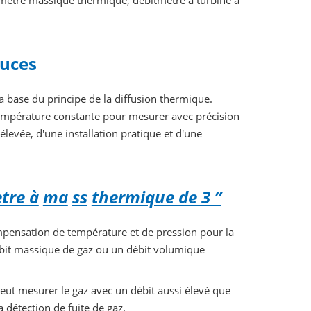
mètre massique thermique, débitmètre à turbine à
ouces
 base du principe de la diffusion thermique.
température constante pour mesurer avec précision
 élevée, d'une installation pratique et d'une
tre à
ma
ss
thermique de 3 ”
mpensation de température et de pression pour la
ébit massique de gaz ou un débit volumique
 peut mesurer le gaz avec un débit aussi élevé que
a détection de fuite de gaz.