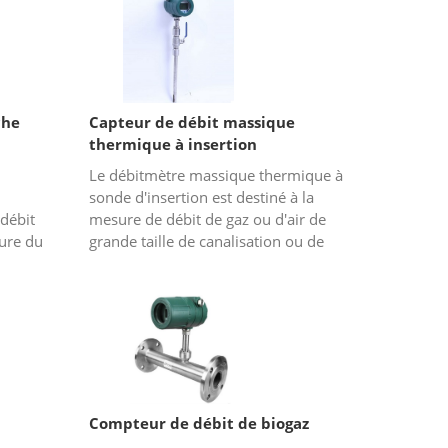
che
Capteur de débit massique
thermique à insertion
Le débitmètre massique thermique à
sonde d'insertion est destiné à la
débit
mesure de débit de gaz ou d'air de
ure du
grande taille de canalisation ou de
une
conduits, il est facile pour les
utilisateurs d'installer o...
Compteur de débit de biogaz