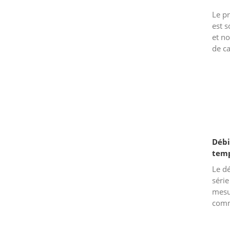
Le pr
est 
et no
de ca
appro
princ
Débi
temp
com
Le dé
série
mesur
comme
etc. 
SGW e