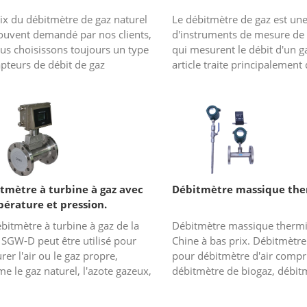
ix du débitmètre de gaz naturel
Le débitmètre de gaz est une
souvent demandé par nos clients,
d'instruments de mesure de 
us choisissons toujours un type
qui mesurent le débit d'un g
pteurs de débit de gaz
article traite principalement
prié pour les clients, le
instruments de débit de gaz 
ipal débitmètre de gaz na...
le débitmètre massique th...
tmètre à turbine à gaz avec
Débitmètre massique th
érature et pression.
pensation
bitmètre à turbine à gaz de la
Débitmètre massique therm
 SGW-D peut être utilisé pour
Chine à bas prix. Débitmètre
er l'air ou le gaz propre,
pour débitmètre d'air compr
 le gaz naturel, l'azote gazeux,
débitmètre de biogaz, débit
La meilleure partie de la série
GPL, débitmètre de gaz natur
st qu'elle peut a...