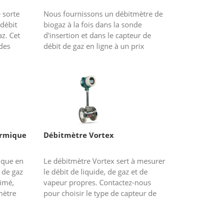
 sorte
Nous fournissons un débitmètre de
débit
biogaz à la fois dans la sonde
az. Cet
d'insertion et dans le capteur de
 des
débit de gaz en ligne à un prix
tels que
compétitif et une construction
robuste. Le biogaz est un mélange de
m...
ermique
Débitmètre Vortex
ique en
Le débitmètre Vortex sert à mesurer
 de gaz
le débit de liquide, de gaz et de
imé,
vapeur propres. Contactez-nous
mètre
pour choisir le type de capteur de
el, etc.
débit approprié et obtenir le devis
compétitif.