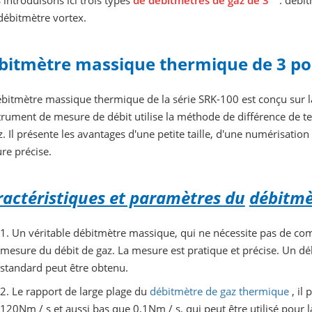
introduisons ici trois types
de débitmètres de gaz de 3 "
: débit
débitmètre vortex.
bitmètre massique thermique de 3 p
bitmètre massique thermique de la série SRK-100 est conçu sur la
strument de mesure de débit utilise la méthode de différence de 
z. Il présente les avantages d'une petite taille, d'une numérisation
re précise.
actéristiques et paramètres du
débitmè
1. Un véritable débitmètre massique, qui ne nécessite pas de co
mesure du débit de gaz. La mesure est pratique et précise. Un d
standard peut être obtenu.
2. Le rapport de large plage du
débitmètre de gaz thermique
, il
120Nm / s et aussi bas que 0,1Nm / s, qui peut être utilisé pour l