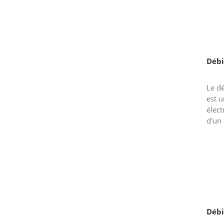
Débi
Le d
est u
élect
d'un
affic
total
Débi