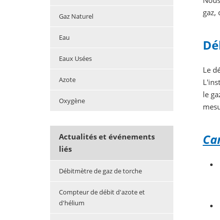
Nous 
gaz, 
Gaz Naturel
Eau
Dé
Eaux Usées
Le dé
Azote
L'in
le ga
Oxygène
mesu
Car
Actualités et événements
liés
Débitmètre de gaz de torche
Compteur de débit d'azote et
d'hélium