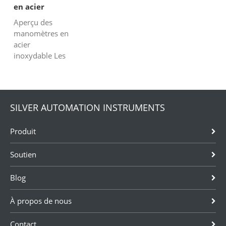
en acier
inoxydable
Aperçu des
manomètres en
acier
inoxydable Les
manomètres en
acier
inoxydable sont
largement
SILVER AUTOMATION INSTRUMENTS
appliqués dans
les domaines
Produit
du pétrole, des
produits
Soutien
chimiques, des
fibres
Blog
chimiques, de
la métallurgie,
des...
À propos de nous
Contact