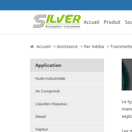
Accueil
Produit
So
Accueil
Assistance
Par média
Transmette
Application
Huile Industrielle
Air Comprimé
Le ty
Liquides Visqueux
manom
explo
Diesel
Vapeur
Les 