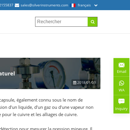
2155837
sales@silverinstruments.com
français
Email
aturel
2018/01/03
WA
capsule, également connu sous le nom de
sion d'un liquide, d'un gaz ou d'une vapeur non
Inquiry
pour le cuivre et les alliages de cuivre.
étection pour mesurer la pression mineure. Il