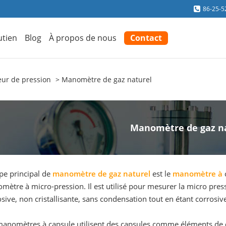
86-25-5
utien
Blog
À propos de nous
Contact
ur de pression
Manomètre de gaz naturel
Manomètre de gaz n
pe principal de
manomètre de gaz naturel
est le
manomètre à
ètre à micro-pression. Il est utilisé pour mesurer la micro pres
sive, non cristallisante, sans condensation tout en étant corrosive 
manomètres à capsule utilisent des capsules comme éléments de d