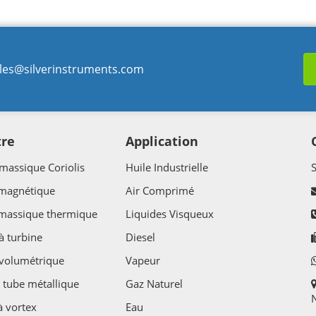
les@silverinstruments.com
tre
Application
massique Coriolis
Huile Industrielle
 magnétique
Air Comprimé
 massique thermique
Liquides Visqueux
à turbine
Diesel
volumétrique
Vapeur
 tube métallique
Gaz Naturel
N
à vortex
Eau