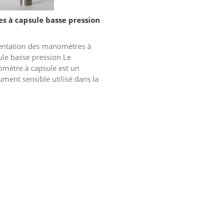
es à capsule basse pression
entation des manomètres à
ule basse pression Le
mètre à capsule est un
ument sensible utilisé dans la
re de basse pression ne
ssant généralement pas 60 kPa.
 utilisé dan...