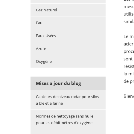
mesur
Gaz Naturel
utili
simil
Eau
Eaux Usées
Le m
acier
Azote
proc
sont 
Oxygène
résis
la mi
de p
Mises à jour du blog
Bien
Capteurs de niveau radar pour silos
à blé et à farine
Normes de nettoyage sans huile
pour les débitmètres d'oxygène