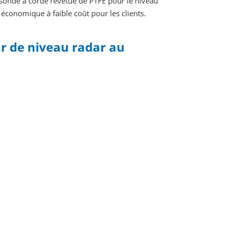
ne sonde à corde revêtue de PTFE pour le niveau
x économique à faible coût pour les clients.
ur de niveau radar au