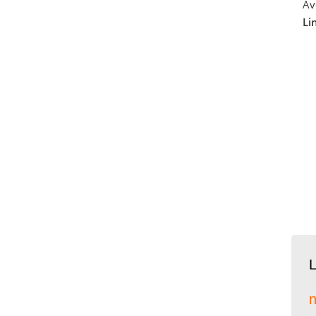
Av
Li
L
n