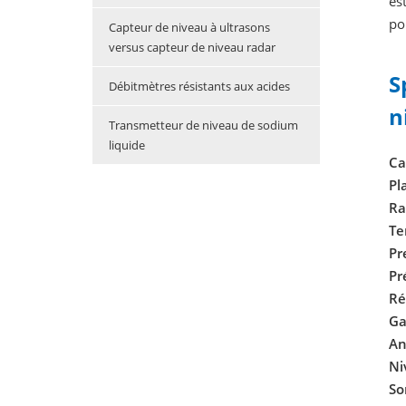
es
po
Capteur de niveau à ultrasons
versus capteur de niveau radar
S
Débitmètres résistants aux acides
n
Transmetteur de niveau de sodium
liquide
Ca
Pl
Ra
Te
Pr
Pr
Ré
Ga
An
Ni
So