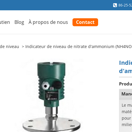
86-25-5
utien
Blog
À propos de nous
Contact
 de niveau
Indicateur de niveau de nitrate d'ammonium (NH4NO
Indi
d'a
Produ
Mano
Le m
matér
pour
milie