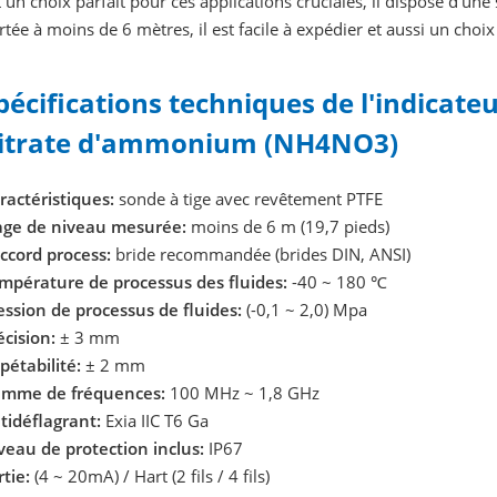
t un choix parfait pour ces applications cruciales, il dispose d'u
rtée à moins de 6 mètres, il est facile à expédier et aussi un choi
pécifications techniques de l'indicate
itrate d'ammonium (NH4NO3)
ractéristiques:
sonde à tige avec revêtement PTFE
age de niveau mesurée:
moins de 6 m (19,7 pieds)
ccord process:
bride recommandée (brides DIN, ANSI)
mpérature de processus des fluides:
-40 ~ 180 ℃
ession de processus de fluides:
(-0,1 ~ 2,0) Mpa
écision:
± 3 mm
pétabilité:
± 2 mm
mme de fréquences:
100 MHz ~ 1,8 GHz
tidéflagrant:
Exia IIC T6 Ga
veau de protection inclus:
IP67
rtie:
(4 ~ 20mA) / Hart (2 fils / 4 fils)