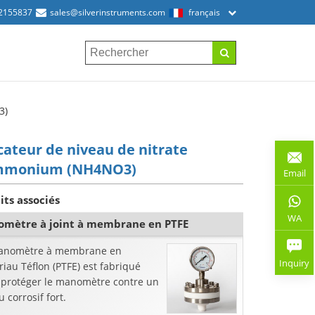
2155837
sales@silverinstruments.com
français
3)
cateur de niveau de nitrate
mmonium (NH4NO3)
Email
its associés
WA
mètre à joint à membrane en PTFE
anomètre à membrane en
Inquiry
iau Téflon (PTFE) est fabriqué
 protéger le manomètre contre un
u corrosif fort.