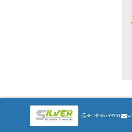
8618936759191
sa