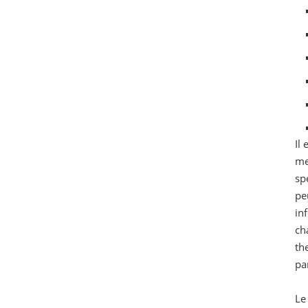
Il
me
sp
pe
in
ch
th
pa
Le