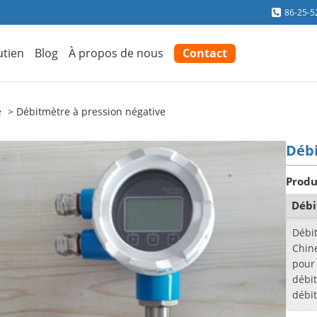
86-25-5
utien
Blog
À propos de nous
Contact
e
Débitmètre à pression négative
Débi
Produ
Débi
Débi
Chine
pour
débi
débit