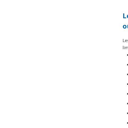
L
o
Le
lim