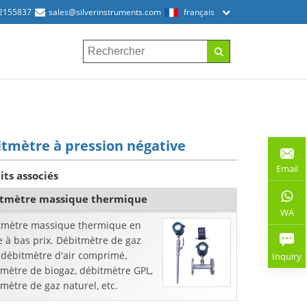
2155837
sales@silverinstruments.com
français
tmètre à pression négative
Email
its associés
tmètre massique thermique
WA
tmètre massique thermique en
 à bas prix. Débitmètre de gaz
 débitmètre d'air comprimé,
Inquiry
tmètre de biogaz, débitmètre GPL,
mètre de gaz naturel, etc.