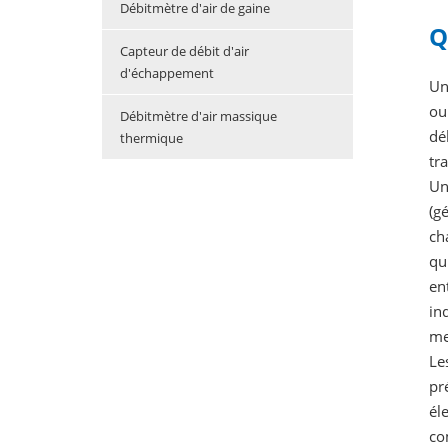
Débitmètre d'air de gaine
Q
Capteur de débit d'air
d'échappement
Un
ou
Débitmètre d'air massique
dé
thermique
tr
Un
(g
ch
qu
en
in
me
Le
pr
él
co