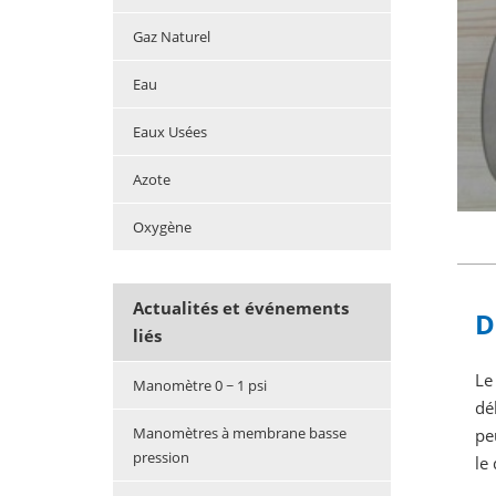
Gaz Naturel
Eau
Eaux Usées
Azote
Oxygène
Actualités et événements
D
liés
Le
Manomètre 0 ~ 1 psi
dé
Manomètres à membrane basse
pe
pression
le