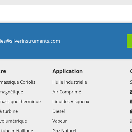
les@silverinstruments.com
tre
Application
massique Coriolis
Huile Industrielle
 magnétique
Air Comprimé
 massique thermique
Liquides Visqueux
à turbine
Diesel
volumétrique
Vapeur
 tube métallique
Gaz Naturel