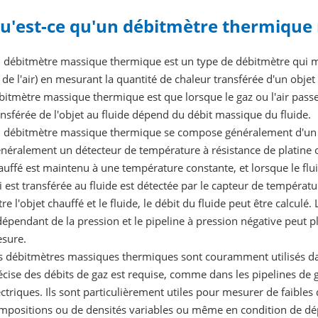
u'est-ce qu'un débitmètre thermique
 débitmètre massique thermique est un type de débitmètre qui me
 de l'air) en mesurant la quantité de chaleur transférée d'un objet
bitmètre massique thermique est que lorsque le gaz ou l'air passe
ansférée de l'objet au fluide dépend du débit massique du fluide.
 débitmètre massique thermique se compose généralement d'un c
énéralement un détecteur de température à résistance de platine 
auffé est maintenu à une température constante, et lorsque le flui
i est transférée au fluide est détectée par le capteur de températ
tre l'objet chauffé et le fluide, le débit du fluide peut être calcul
dépendant de la pression et le pipeline à pression négative peut 
sure.
s débitmètres massiques thermiques sont couramment utilisés dan
écise des débits de gaz est requise, comme dans les pipelines de g
ectriques. Ils sont particulièrement utiles pour mesurer de faibles
mpositions ou de densités variables ou même en condition de dé