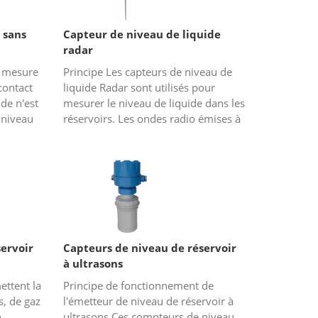
 sans
Capteur de niveau de liquide
radar
a mesure
Principe Les capteurs de niveau de
contact
liquide Radar sont utilisés pour
de n'est
mesurer le niveau de liquide dans les
 niveau
réservoirs. Les ondes radio émises à
urs de
travers l'émetteur-récepteur sont
dirigées vers la surfac...
ervoir
Capteurs de niveau de réservoir
à ultrasons
ettent la
Principe de fonctionnement de
s, de gaz
l'émetteur de niveau de réservoir à
n
ultrasons Ces compteurs de niveau