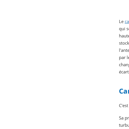
Le
ca
qui s
haute
stock
l'ant
par l
chang
écar
Ca
C'est
Sa pr
turb