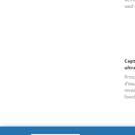
sauf 
ondes
mesur
Capt
ultr
Prin
d'eau
nivea
fonct
simil
onde
ultra