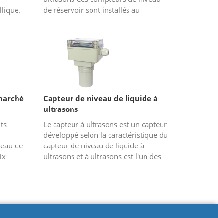
lique.
de réservoir sont installés au
r
sommet d'un réservoir rempli d'un
..
liquide de manière à ne pas être im...
marché
Capteur de niveau de liquide à
ultrasons
ts
Le capteur à ultrasons est un capteur
développé selon la caractéristique du
veau de
capteur de niveau de liquide à
ix
ultrasons et à ultrasons est l'un des
capteurs à ultrasons. L'ultrason est
s
une sorte d'onde m...