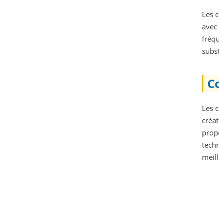
Les c
avec 
fréq
subst
C
Les 
créat
propo
techn
meill