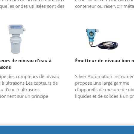
que les ondes utilisées sont des
conteneur ou réservoir métal
 radio et qu'il est conçu pour la
Thetank top est le site de leu
e du niveau d'ea...
installation. L'émetteur envo.
eurs de niveau d'eau à
Émetteur de niveau bon 
asons
cipe des compteurs de niveau
Silver Automation Instrumen
 à ultrasons Les capteurs de
propose une large gamme
u d'eau à ultrasons
d'appareils de mesure de ni
ionnent sur un principe
liquides et de solides à un pr
aire au système radar mais les
abordable. Peu importe la
s, dans ce cas, des ondes
configuration standard ou le
soniques...
capteurs de niveau per...