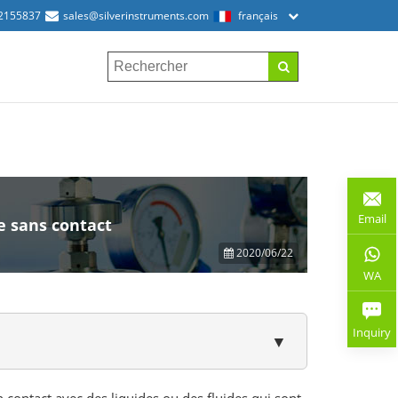
2155837
sales@silverinstruments.com
français
Email
e sans contact
2020/06/22
WA
Inquiry
▼