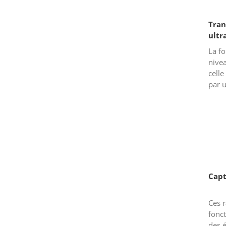
Tran
ultr
La fo
nive
celle
par u
nivea
utili
Capt
Ces 
fonct
des 