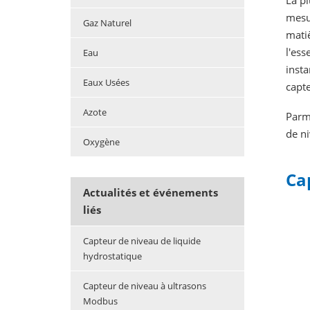
La pl
mesu
Gaz Naturel
matiè
l'ess
Eau
insta
Eaux Usées
capte
Azote
Parmi
de ni
Oxygène
Ca
Actualités et événements
liés
Capteur de niveau de liquide
hydrostatique
Capteur de niveau à ultrasons
Modbus