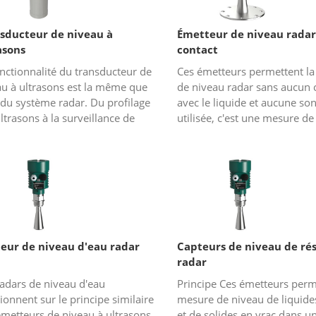
sducteur de niveau à
Émetteur de niveau radar
asons
contact
nctionnalité du transducteur de
Ces émetteurs permettent l
au à ultrasons est la même que
de niveau radar sans aucun 
 du système radar. Du profilage
avec le liquide et aucune son
ltrasons à la surveillance de
utilisée, c'est une mesure de
u, les capteurs à ultrasons sont
sans contact. Ces transducte
sés dans un l...
niveau fonctionnent...
eur de niveau d'eau radar
Capteurs de niveau de rés
radar
radars de niveau d'eau
Principe Ces émetteurs perm
ionnent sur le principe similaire
mesure de niveau de liquide
émetteurs de niveau à ultrasons
et de solides en vrac dans u