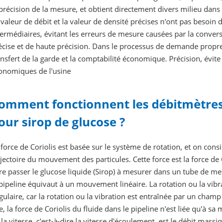
 précision de la mesure, et obtient directement divers milieu da
 valeur de débit et la valeur de densité précises n'ont pas besoin
termédiaires, évitant les erreurs de mesure causées par la conver
écise et de haute précision. Dans le processus de demande propre
ansfert de la garde et la comptabilité économique. Précision, évite 
onomiques de l'usine
omment fonctionnent les débitmètres 
our sirop de glucose ?
 force de Coriolis est basée sur le système de rotation, et on consid
ajectoire du mouvement des particules. Cette force est la force d
ire passer le glucose liquide (Sirop) à mesurer dans un tube de me
 pipeline équivaut à un mouvement linéaire. La rotation ou la vib
gulaire, car la rotation ou la vibration est entraînée par un cham
xe, la force de Coriolis du fluide dans le pipeline n'est liée qu'à sa
 la vitesse, c'est-à-dire la vitesse d'écoulement, est le débit mass