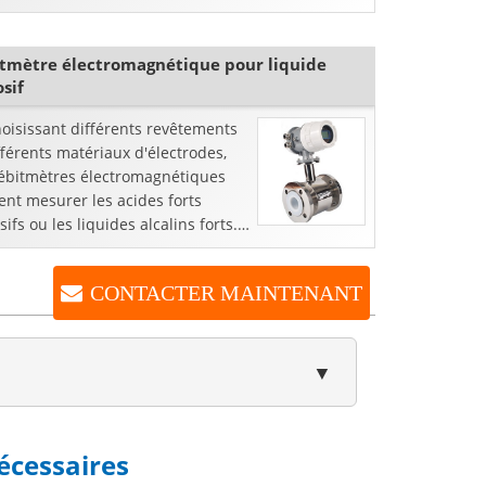
incipe de la force d'inertie sur un
 en référence à ...
tmètre électromagnétique pour liquide
osif
oisissant différents revêtements
fférents matériaux d'électrodes,
débitmètres électromagnétiques
nt mesurer les acides forts
sifs ou les liquides alcalins forts.
ébitmètre électromagnétique est
t ...
CONTACTER MAINTENANT
▼
écessaires