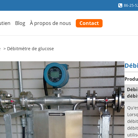
86-25-5
utien
Blog
À propos de nous
Contact
e
Débitmètre de glucose
Débi
Produ
Débi
débi
Qu'es
Lors
débi
débi
utili