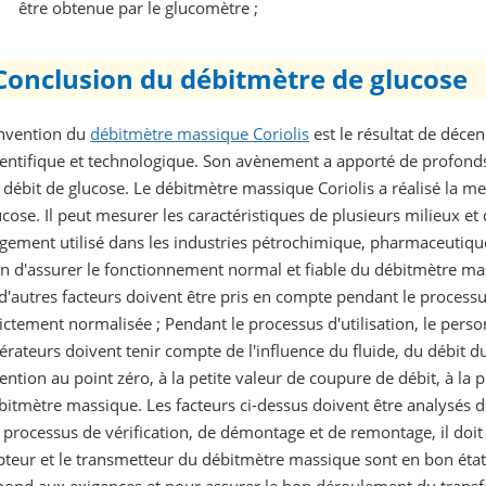
être obtenue par le glucomètre ;
Conclusion du débitmètre de glucose
invention du
débitmètre massique Coriolis
est le résultat de déce
ientifique et technologique. Son avènement a apporté de profon
 débit de glucose. Le débitmètre massique Coriolis a réalisé la m
ucose. Il peut mesurer les caractéristiques de plusieurs milieux et
rgement utilisé dans les industries pétrochimique, pharmaceutique
in d'assurer le fonctionnement normal et fiable du débitmètre massi
 d'autres facteurs doivent être pris en compte pendant le processus d
rictement normalisée ; Pendant le processus d'utilisation, le pers
érateurs doivent tenir compte de l'influence du fluide, du débit du 
tention au point zéro, à la petite valeur de coupure de débit, à la 
bitmètre massique. Les facteurs ci-dessus doivent être analysés de
 processus de vérification, de démontage et de remontage, il doit
pteur et le transmetteur du débitmètre massique sont en bon état