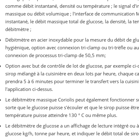
comme débit instantané, densité ou température ; le signal d'
massique ou débit volumique ; l'interface de communication
instantané, le débit massique total de glucose, la densité, la t
débitmètre ;
Débitmètre en acier inoxydable pour la mesure du débit de gluco
hygiénique, option avec connexion tri-clamp ou tri-trèfle ou aut
connexion de processus tri-clamp de 50,5 mm;
Option avec but de contrôle de lot de glucose, par exemple ci-
sirop mélangé à la cuisinière en deux lots par heure, chaque cap
prendra 5 à 6 minutes pour terminer le transfert vers la cuisiniè
l'application ci-dessus.
Le débitmètre massique Coriolis peut également fonctionner s
sorte que le glucose puisse s'écouler et que le sirop puisse êtr
température puisse atteindre 130 ° C ou même plus.
Le débitmètre de glucose a un affichage de lecture intégré ou à
glucose kg/h, tonne par heure, et indiquer le débit total de si