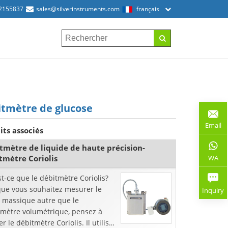
2155837
sales@silverinstruments.com
français
tmètre de glucose
Email
its associés
tmètre de liquide de haute précision-
WA
tmètre Coriolis
t-ce que le débitmètre Coriolis?
que vous souhaitez mesurer le
Inquiry
t massique autre que le
tmètre volumétrique, pensez à
ser le débitmètre Coriolis. Il utilise