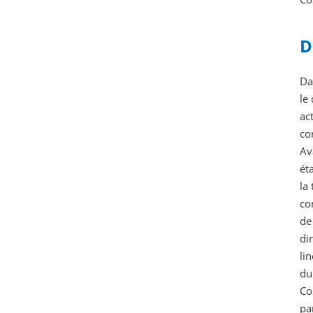
D
Da
le
ac
co
Av
ét
la
co
de
di
li
du
Co
pa