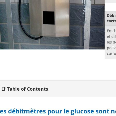
le pr
objet
Débi
corr
En ch
et di
les 
peuve
corro
Le d
un ins
📑 Table of Contents
es débitmètres pour le glucose sont n