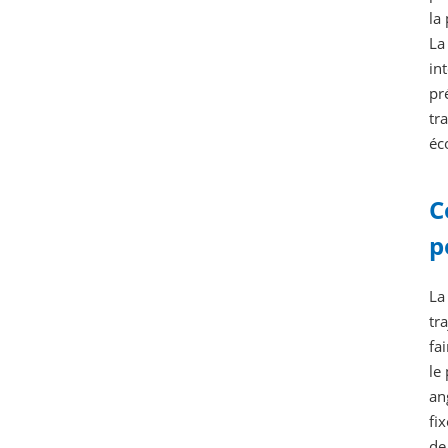
la
La
in
pr
tr
éc
C
p
La
tr
fa
le
an
fi
de