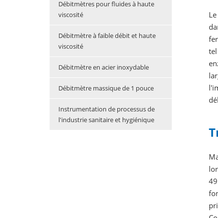
Débitmètres pour fluides à haute
Le
viscosité
da
Débitmètre à faible débit et haute
fe
viscosité
te
en
Débitmètre en acier inoxydable
la
l'
Débitmètre massique de 1 pouce
dé
Instrumentation de processus de
l'industrie sanitaire et hygiénique
T
Ma
lo
49
fo
pr
Co