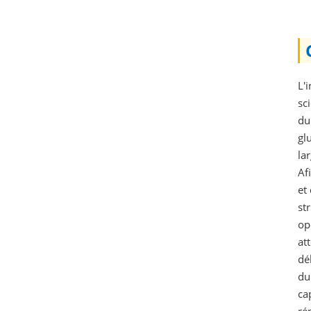
L'
sc
du
gl
la
Af
et
st
op
at
dé
du
ca