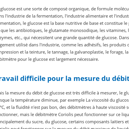
 glucose est une sorte de composé organique, de formule molécul
ns l'industrie de la fermentation, l'industrie alimentaire et l'indus
rmentation, le glucose est la base nutritive de base et constitue l
l que les antibiotiques, le glutamate monosodique, les vitamines, 
zymes, etc., qui nécessitent une grande quantité de glucose. Dans 
rgement utilisé dans l'industrie, comme les adhésifs, les produits 
impression et la teinture, le tannage, la galvanoplastie, le forage, la
bitmètre pour le glucose est largement nécessaire.
ravail difficile pour la mesure du débi
is la mesure du débit de glucose est très difficile à mesurer, le g
rsque la température diminue, par exemple La viscosité du gluco
°C, et la fluidité n'est pas bon, des débitmètres à haute viscosit
nctionner, mais le débitmètre Coriolis peut fonctionner sur ce liqu
incipalement du sucre, du glucose, certains composants laitiers et
riolis peut fonctionner sur la mesure du débit massique de liquid