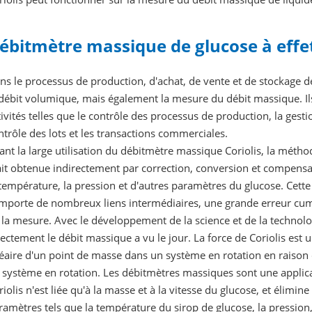
ébitmètre massique de glucose à effet
ns le processus de production, d'achat, de vente et de stockage d
 débit volumique, mais également la mesure du débit massique. I
tivités telles que le contrôle des processus de production, la gest
ntrôle des lots et les transactions commerciales.
ant la large utilisation du débitmètre massique Coriolis, la mét
ait obtenue indirectement par correction, conversion et compensa
 température, la pression et d'autres paramètres du glucose. Cet
mporte de nombreux liens intermédiaires, une grande erreur cumulat
 la mesure. Avec le développement de la science et de la technol
rectement le débit massique a vu le jour. La force de Coriolis e
néaire d'un point de masse dans un système en rotation en raison 
 système en rotation. Les débitmètres massiques sont une applicat
riolis n'est liée qu'à la masse et à la vitesse du glucose, et élim
ramètres tels que la température du sirop de glucose, la pression, l'