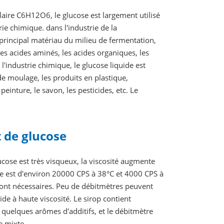
aire C6H12O6, le glucose est largement utilisé
trie chimique. dans l'industrie de la
e principal matériau du milieu de fermentation,
les acides aminés, les acides organiques, les
l'industrie chimique, le glucose liquide est
de moulage, les produits en plastique,
 peinture, le savon, les pesticides, etc. Le
t de glucose
lucose est très visqueux, la viscosité augmente
se est d'environ 20000 CPS à 38°C et 4000 CPS à
é sont nécessaires. Peu de débitmètres peuvent
ide à haute viscosité. Le sirop contient
 quelques arômes d'additifs, et le débitmètre
e mixte.