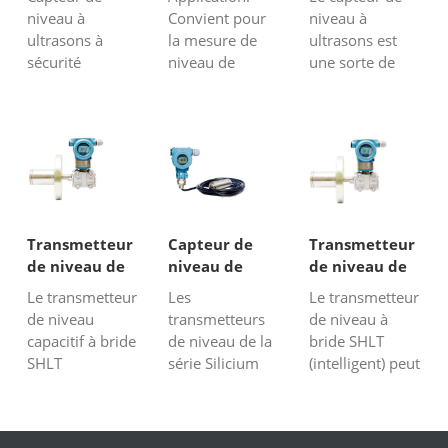
solides avec
~ 40 m de
fluides;
sécurité
réservoirs
niveau à
Convient pour
niveau à
Profibus-DP
précision (...
l'indicateur de
intrinsèque
ultrasons à
la mesure de
ultrasons est
n...
sécurité
niveau de
une sorte de
intrinsèque
poudre, de
capteur
avec coque
particules et de
fabriqué à
métallique et
blocs de petite
partir de la
niveau de
gamme, par
fonction
protection
exemple: bac à
d'ultrasons, et
ExiaIICT6, il
charbon, silo à
le capteur de
peut être utilisé
charbon brut,
niveau à
dans la mesure
silo à coke.
ultrasons pour
Transmetteur
Capteur de
Transmetteur
de niveau de
Plage: 30 m
les réservoirs
de niveau de
niveau de
de niveau de
fluides
Connexion du
est un type de
capacité
liquide
type SHLT
Le transmetteur
Les
Le transmetteur
inflammables,
processus: B...
capteurs de
hydrostatique
de niveau
transmetteurs
de niveau à
tels que la
niveau à ultr...
capacitif à bride
de niveau de la
bride SHLT
mesure...
SHLT
série Silicium
(intelligent) peut
(intelligent) peut
Diffusif SHLT02
effectuer une
effectuer une
sont des
mesure de
mesure précise
transmetteurs
niveau et une