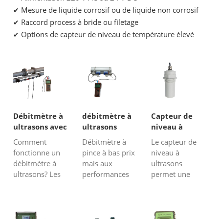
Mesure de liquide corrosif ou de liquide non corrosif
✔
Raccord process à bride ou filetage
✔
Options de capteur de niveau de température élevé
✔
Débitmètre à
débitmètre à
Capteur de
ultrasons avec
ultrasons
niveau à
transducteurs
portable à
ultrasons avec
Comment
Débitmètre à
Le capteur de
de rail
pince
sortie 4-20mA
fonctionne un
pince à bas prix
niveau à
d'alignement
débitmètre à
mais aux
ultrasons
ultrasons? Les
performances
permet une
débitmètres à
fiables, nous
mesure de
ultrasons sont
proposons à
niveau
basés sur le
nos clients des
continue, sans
principe de la
transmetteurs
contact et sans