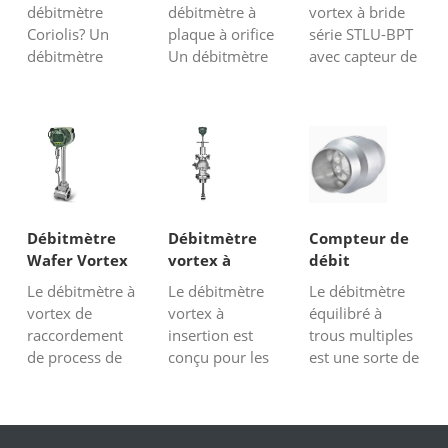
compensation
débitmètre
débitmètre à
vortex à bride
Coriolis? Un
plaque à orifice
série STLU-BPT
débitmètre
Un débitmètre
avec capteur de
Coriolis est un
à plaque à
température
débitmètre
orifice est un
intégré et
massique qui
dispositif avec
compensation
mesure de
un trou à
du capteur de
manière
l'intérieur, dont
pression est un
réactive et
la fonction est
choix parfait
régulière la
de mesurer le
pour la mesure
"masse", la
débit
de débit de gaz
Débitmètre
Débitmètre
Compteur de
seule
volumique, de
ou de vapeur
Wafer Vortex
vortex à
débit
caractéristique
restreindre le
(vapeur
avec
insertion
équilibré
Le débitmètre à
Le débitmètre
Le débitmètre
du liquide qui
débi...
saturée...
compensation
vortex de
vortex à
équilibré à
n'est pas
raccordement
insertion est
trous multiples
affect...
de process de
conçu pour les
est une sorte de
style wafer
pipelines de
transmetteur de
STLU-BPT avec
plus de 10
débit
compensation
pouces, les
différentiel. Il
intégrale de
utilisateurs
présente un