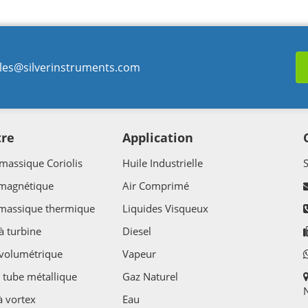
les@silverinstruments.com
tre
Application
massique Coriolis
Huile Industrielle
 magnétique
Air Comprimé
 massique thermique
Liquides Visqueux
à turbine
Diesel
volumétrique
Vapeur
 tube métallique
Gaz Naturel
N
à vortex
Eau