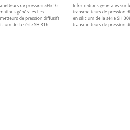
smetteurs de pression SH316
Informations générales sur l
rmations générales Les
transmetteurs de pression di
metteurs de pression diffusifs
en silicium de la série SH 30
licium de la série SH 316
transmetteurs de pression di
sissent des composants de
en silicium de la série SH 30
ur de pression en silicium
choisissent des composants d
fiés im...