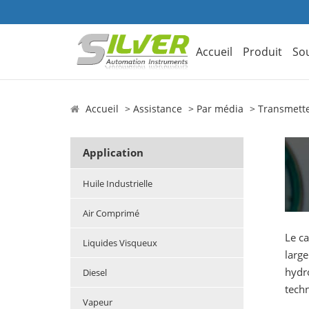
Accueil
Produit
So
Accueil
Assistance
Par média
Transmette
Application
Huile Industrielle
Air Comprimé
Le ca
Liquides Visqueux
large
hydro
Diesel
techn
Vapeur