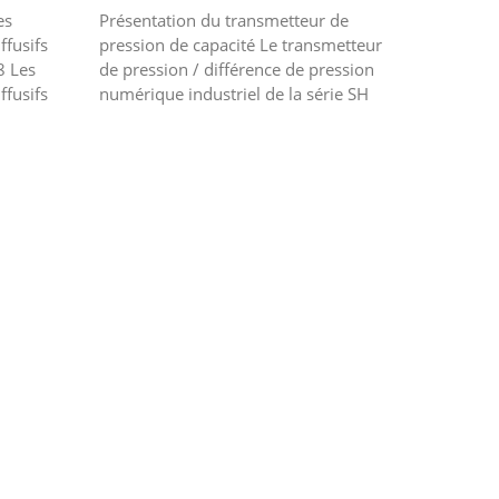
es
Présentation du transmetteur de
ffusifs
pression de capacité Le transmetteur
8 Les
de pression / différence de pression
ffusifs
numérique industriel de la série SH
8
est un transducteur de pression
e c...
numérique polyvalent dével...