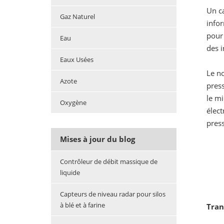
Un ca
Gaz Naturel
infor
pour 
Eau
des i
Eaux Usées
Le no
Azote
pres
le mi
Oxygène
élect
press
Mises à jour du blog
Contrôleur de débit massique de
liquide
Capteurs de niveau radar pour silos
à blé et à farine
Tran