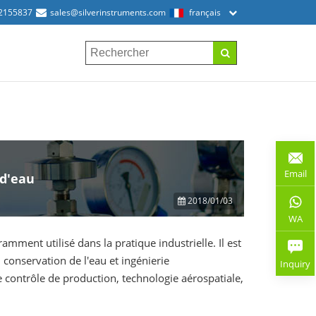
2155837
sales@silverinstruments.com
français
Email
 d'eau
2018/01/03
WA
mment utilisé dans la pratique industrielle. Il est
conservation de l'eau et ingénierie
Inquiry
 contrôle de production, technologie aérospatiale,