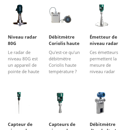
Niveau radar
Débitmètre
Émetteur de
80G
Coriolis haute
niveau radar
température
sans contact
Le radar de
Qu'est-ce qu'un
Ces émetteurs
niveau 80G est
débitmètre
permettent la
un appareil de
Coriolis haute
mesure de
pointe de haute
température ?
niveau radar
précision conçu
Le débitmètre
sans aucun
pour mesurer le
Coriolis haute
contact avec le
niveau de
température est
liquide et
divers
un débitmètre
aucune sonde
matériaux dans
qui utilise le
n'est utilisée,
les réservoirs,
principe de
c'est une
silos et autres
modulation du
mesure de
conteneurs. Il
débit massique
niveau sans
Capteur de
Capteurs de
Débitmètre
utilise une
du fluide sur la
contact. Ces