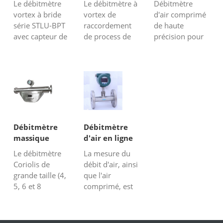
Le débitmètre
Le débitmètre à
Débitmètre
très faible
vraiment
d'énergie,
compensation
compensation
vortex à bride
vortex de
d'air comprimé
débit...
encombr...
l'industrie sid...
série STLU-BPT
raccordement
de haute
avec capteur de
de process de
précision pour
température
style wafer
systèmes d'air
intégré et
STLU-BPT avec
comprimé
compensation
compensation
industriels.
du capteur de
intégrale de
Mesure le débit
pression est un
température et
(SCFM), détecte
choix parfait
de pression est
les fuites et
pour la mesure
un choix parfait
optimise
de débit de gaz
pour le débit de
l'efficacité
Débitmètre
Débitmètre
ou de vapeur
gaz ou de
énergétique.
massique
d'air en ligne
(vapeur
vapeur (vapeur
Coriolis de
Le débitmètre
La mesure du
saturée...
satur...
grande taille
Coriolis de
débit d'air, ainsi
grande taille (4,
que l'air
5, 6 et 8
comprimé, est
pouces) fournit
une demande
une solution de
vitale dans de
mesure de
nombreuses