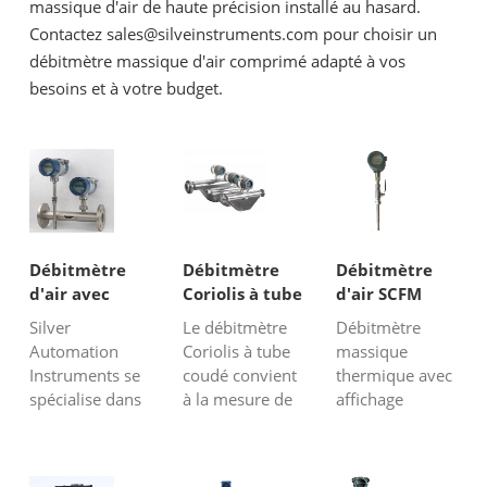
massique d'air de haute précision installé au hasard.
Contactez sales@silveinstruments.com pour choisir un
débitmètre massique d'air comprimé adapté à vos
besoins et à votre budget.
Débitmètre
Débitmètre
Débitmètre
d'air avec
Coriolis à tube
d'air SCFM
sortie 4-20mA
coudé
Silver
Le débitmètre
Débitmètre
Automation
Coriolis à tube
massique
Instruments se
coudé convient
thermique avec
spécialise dans
à la mesure de
affichage
la fourniture
fluides difficiles,
numérique
d'une large
tels que la
pour afficher le
gamme de
mesure de
débit instantané