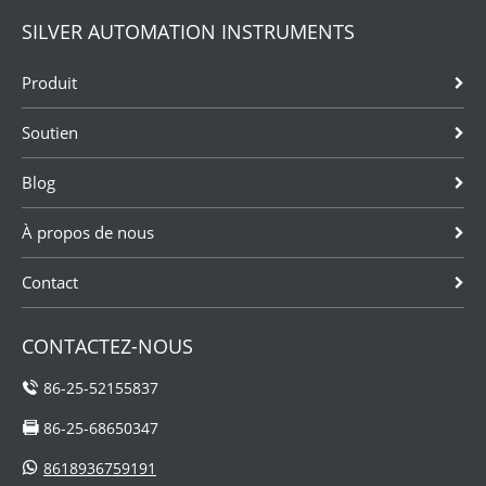
débit massique
usines,
SILVER AUTOMATION INSTRUMENTS
précise pour le
industries,
chargement
laboratoires,
Produit
d'hydrocarbures
installations.Nous,
en vrac, les
Silver
Soutien
applications
Automation
GNL /
Instruments,
Blog
cryogéniques....
avons des
débitmètres...
À propos de nous
Contact
CONTACTEZ-NOUS
86-25-52155837
86-25-68650347
8618936759191