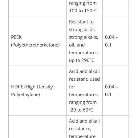
ranging from
100 to 150°C
Resistant to
strong acids,
Exc
PEEK
strong alkalis,
0.04
～
hig
(Polyetheretherketone)
oil, and
0.1
te
temperatures
pe
up to 290°C
Acid and alkali
resistant, used
Cos
HDPE (High-Density
for
0.04
～
eff
Polyethylene)
temperatures
0.1
mo
ranging from
con
-20 to 60°C
Acid and alkali
resistance,
Ela
temperature
fle