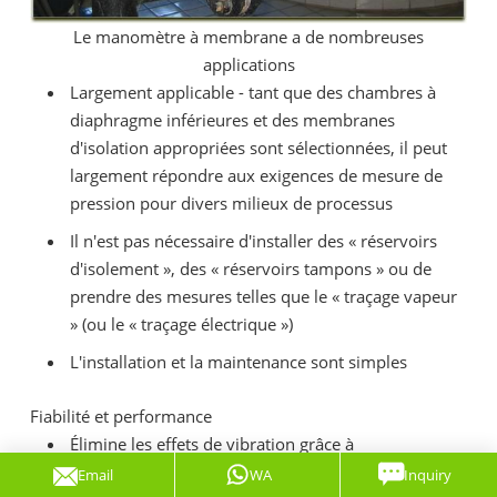
Le manomètre à membrane a de nombreuses
applications
Largement applicable - tant que des chambres à
diaphragme inférieures et des membranes
d'isolation appropriées sont sélectionnées, il peut
largement répondre aux exigences de mesure de
pression pour divers milieux de processus
Il n'est pas nécessaire d'installer des « réservoirs
d'isolement », des « réservoirs tampons » ou de
prendre des mesures telles que le « traçage vapeur
» (ou le « traçage électrique »)
L'installation et la maintenance sont simples
Fiabilité et performance
Élimine les effets de vibration grâce à
l'amortissement constant du tube à orifice
Email
WA
Inquiry