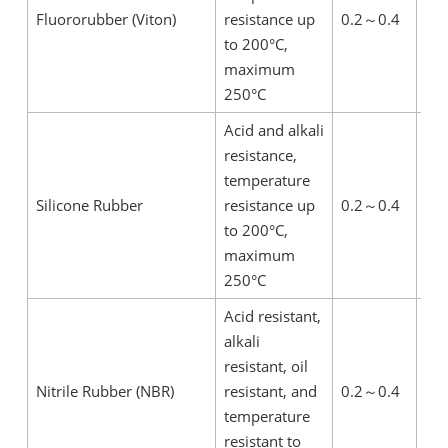
Fluororubber (Viton)
resistance up
0.2
～0.4
far
to 200°C,
tha
maximum
me
250°C
Acid and alkali
resistance,
Ela
temperature
fle
Silicone Rubber
resistance up
0.2
～0.4
far
to 200°C,
tha
maximum
me
250°C
Acid resistant,
alkali
Ela
resistant, oil
fle
Nitrile Rubber (NBR)
resistant, and
0.2
～0.4
far
temperature
tha
resistant to
me