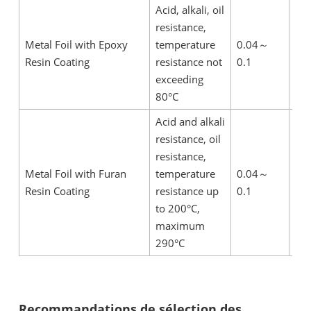
Acid, alkali, oil
It 
resistance,
pre
Metal Foil with Epoxy
temperature
0.04
～
it 
Resin Coating
resistance not
0.1
con
exceeding
sha
80°C
Acid and alkali
resistance, oil
It 
resistance,
pre
Metal Foil with Furan
temperature
0.04
～
it 
Resin Coating
resistance up
0.1
con
to 200°C,
sha
maximum
290°C
Recommandations de sélection des