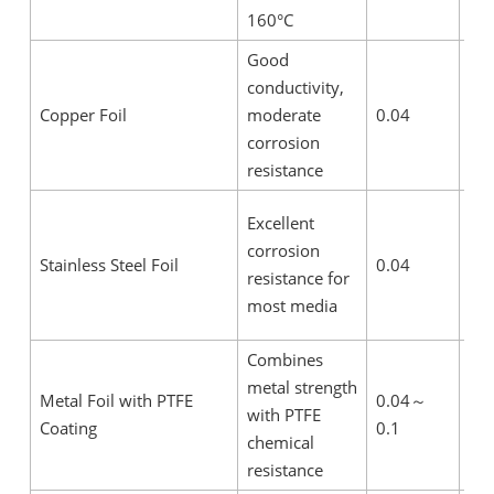
160°C
Good
It 
conductivity,
pre
Copper Foil
moderate
0.04
it 
corrosion
con
resistance
sha
It 
Excellent
pre
corrosion
Stainless Steel Foil
0.04
it 
resistance for
con
most media
sha
Combines
It 
metal strength
pre
Metal Foil with PTFE
0.04
～
with PTFE
it 
Coating
0.1
chemical
con
resistance
sha