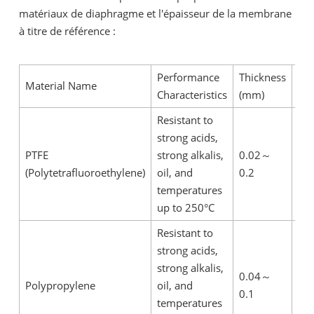
matériaux de diaphragme et l'épaisseur de la membrane
à titre de référence :
Performance
Thickness
Material Name
Re
Characteristics
(mm)
Resistant to
0.
strong acids,
use
PTFE
strong alkalis,
0.02
～
two
(Polytetrafluoroethylene)
oil, and
0.2
an
temperatures
can
up to 250°C
thr
Resistant to
strong acids,
strong alkalis,
Go
0.04
～
Polypropylene
oil, and
che
0.1
temperatures
com