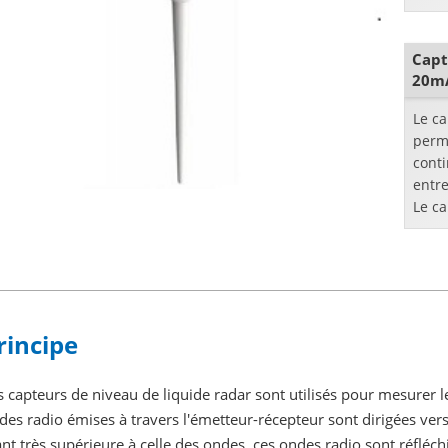
mesu
propa
Capt
20m
Le ca
perm
conti
entre
Le ca
une 
...
rincipe
s capteurs de niveau de liquide radar sont utilisés pour mesurer le
des radio émises à travers l'émetteur-récepteur sont dirigées vers 
ant très supérieure à celle des ondes, ces ondes radio sont réfléchi