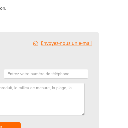
ion.
Envoyez-nous un e-mail
e