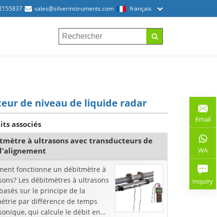
2155837
sales@silverinstruments.com
français
eur de niveau de liquide radar
Email
its associés
tmètre à ultrasons avec transducteurs de
WA
 d'alignement
ent fonctionne un débitmètre à
sons? Les débitmètres à ultrasons
Inquiry
basés sur le principe de la
étrie par différence de temps
sonique, qui calcule le débit en