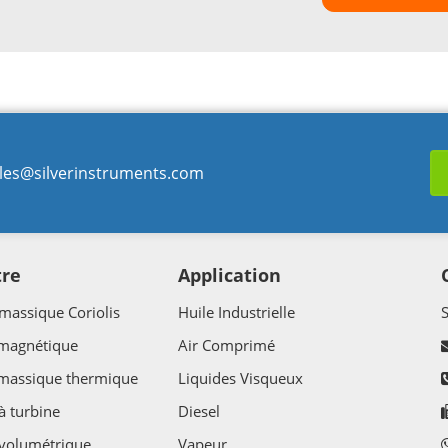
les@silverinstruments.com
tre
Application
massique Coriolis
Huile Industrielle
 magnétique
Air Comprimé
 massique thermique
Liquides Visqueux
à turbine
Diesel
volumétrique
Vapeur