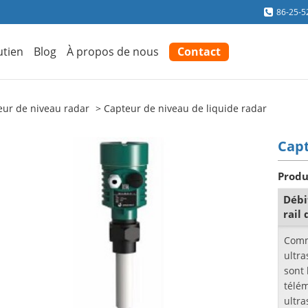
86-25-5
utien
Blog
À propos de nous
Contact
eur de niveau radar
Capteur de niveau de liquide radar
Capt
Produ
Débi
rail
Comm
ultra
sont 
télém
ultra