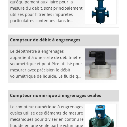
qu'équipement auxiliaire pour la
mesure du débit, sont principalement
utilisés pour filtrer les impuretés
particulaires contenues dans le
liquide mesuré et peuvent séparer les
andex...
Compteur de débit à engrenages
Le débitmètre à engrenages
appartient à une sorte de débitmètre
volumétrique et peut être utilisé pour
mesurer avec précision le débit
volumétrique de liquide. Le fluide qui
coule fait s'engager et tourner
l'engrenage. Sous le flux e ...
Compteur numérique à engrenages ovales
Le compteur numérique à engrenages
ovales utilise des éléments de mesure
mécaniques pour diviser en continu le
liquide en une seule partie volumique