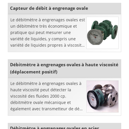
haute précision. Le flux du ...
Capteur de débit à engrenage ovale
Le débitmètre à engrenages ovales est
un débitmètre très économique et
pratique qui peut mesurer une
variété de liquides, y compris une
variété de liquides propres à viscosité
faible, moyenne et élevée. Le
débitmètre à engrenages a un r ...
Débitmètre à engrenages ovales à haute viscosité
(déplacement positif)
Le débitmètre à engrenages ovales à
haute viscosité peut détecter la
viscosité des fluides 2000 cp.
débitmètre ovale mécanique et
également avec transmetteur de débit
disponible.
Débitmètre à engrenages ovales en acier