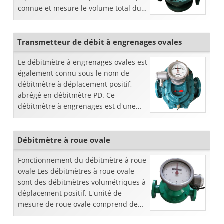
connue et mesure le volume total du
débit en fonction du nombre de fois
qu'ils ...
Transmetteur de débit à engrenages ovales
Le débitmètre à engrenages ovales est
également connu sous le nom de
débitmètre à déplacement positif,
abrégé en débitmètre PD. Ce
débitmètre à engrenages est d'une
précision plus élevée,
particulièrement adapté à la mesure
du débit de haute viscosité
Débitmètre à roue ovale
Fonctionnement du débitmètre à roue
ovale Les débitmètres à roue ovale
sont des débitmètres volumétriques à
déplacement positif. L'unité de
mesure de roue ovale comprend deux
engrenages elliptiques dentés de