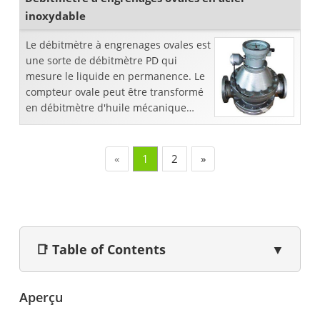
inoxydable
Le débitmètre à engrenages ovales est
une sorte de débitmètre PD qui
mesure le liquide en permanence. Le
compteur ovale peut être transformé
en débitmètre d'huile mécanique
également transformé en type
numérique avec diverses sorties (4-
20mA, pu ...
«
1
2
»
📑 Table of Contents
▼
Aperçu