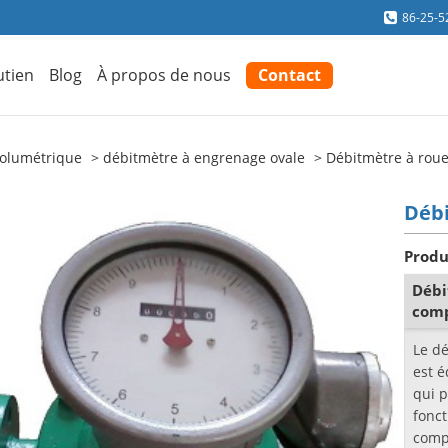
86-25-5
utien
Blog
À propos de nous
Contact
volumétrique
débitmètre à engrenage ovale
Débitmètre à roue
Débi
Produ
Débi
comp
Le d
est 
qui 
fonct
compt