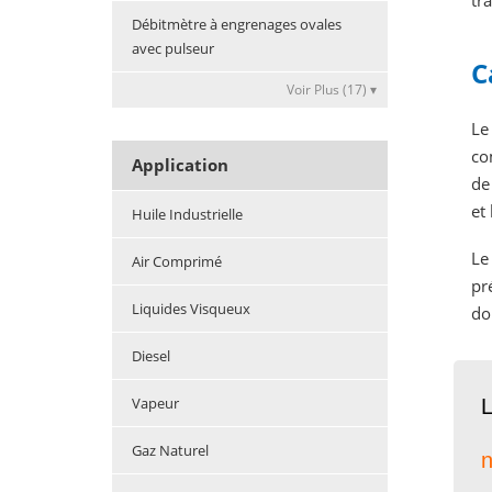
tr
Débitmètre à engrenages ovales
avec pulseur
C
Voir Plus (17) ▾
Le
co
Application
de
et
Huile Industrielle
Le
Air Comprimé
pr
Liquides Visqueux
do
Diesel
Vapeur
L
Gaz Naturel
n