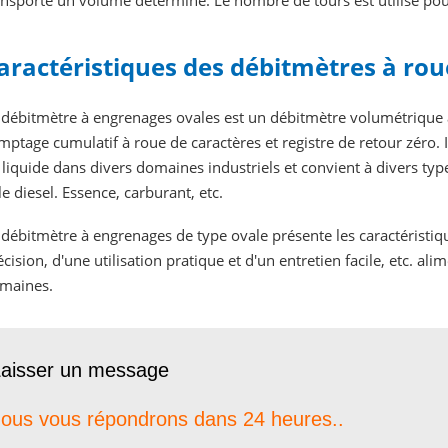
ansporte un volume déterminé. Le nombre de tours est utilisé pour
aractéristiques des débitmètres à rou
 débitmètre à engrenages ovales est un débitmètre volumétrique 
mptage cumulatif à roue de caractères et registre de retour zéro. I
 liquide dans divers domaines industriels et convient à divers type
 le diesel. Essence, carburant, etc.
 débitmètre à engrenages de type ovale présente les caractéristiq
écision, d'une utilisation pratique et d'un entretien facile, etc. ali
maines.
aisser un message
ous vous répondrons dans 24 heures..