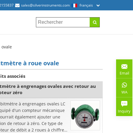
2155837
sales@silverinstruments.com
français
 ovale
tmètre à roue ovale
Email
its associés
tmètre à engrenages ovales avec retour au
WA
teur zéro
ébitmètre à engrenages ovales LC
équipé d'un compteur mécanique
Inquiry
pourrait également ajouter une
ion de retour à zéro. Ce type de
eur de débit a 2 roues à chiffres,