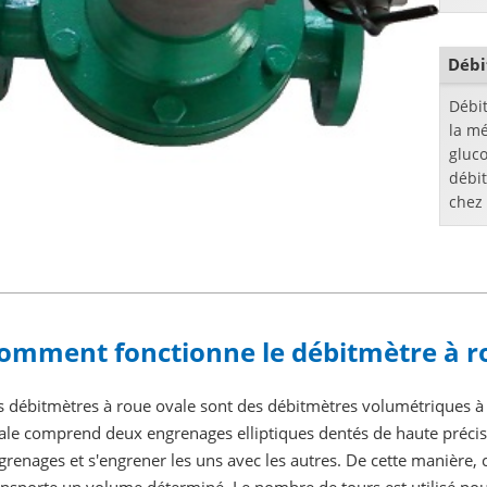
une p
...
Débi
Débi
la mé
gluco
débit
chez 
omment fonctionne le débitmètre à r
s débitmètres à roue ovale sont des débitmètres volumétriques à
ale comprend deux engrenages elliptiques dentés de haute précisi
grenages et s'engrener les uns avec les autres. De cette manière, 