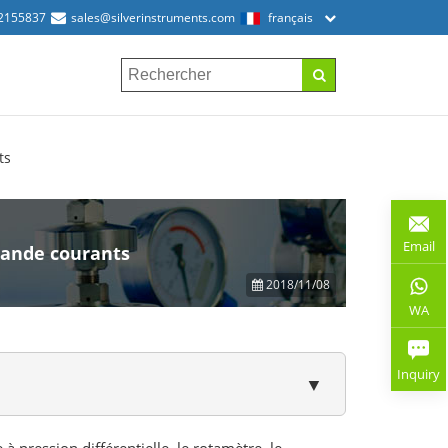
2155837
sales@silverinstruments.com
français
ts
Email
mande courants
2018/11/08
WA
Inquiry
▼