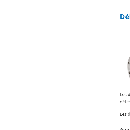
Dé
Les d
détec
Les d
Ava