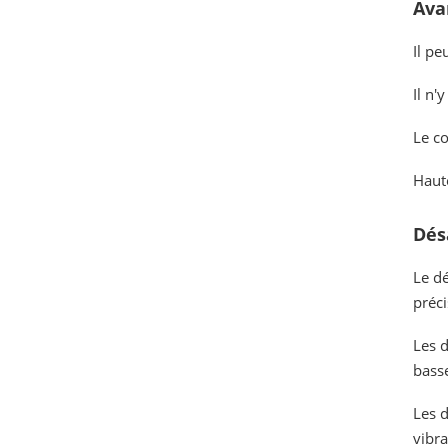
Ava
Il pe
Il n'
Le co
Haut
Dés
Le dé
préci
Les d
bass
Les d
vibra