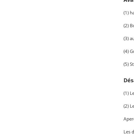
(1) h
(2) B
(3) a
(4) G
(5) S
Dés
(1) 
(2) L
Aperç
Les d