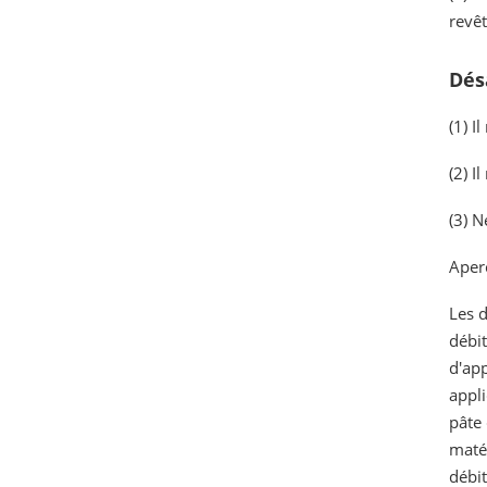
revê
Dés
(1) I
(2) I
(3) N
Aperç
Les d
débit
d'app
appli
pâte 
matér
débit