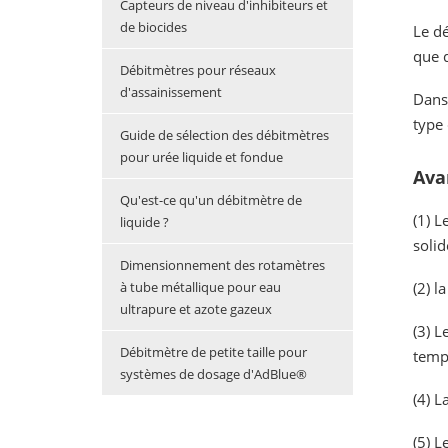
Capteurs de niveau d'inhibiteurs et
de biocides
Le d
que d
Débitmètres pour réseaux
d'assainissement
Dans
type 
Guide de sélection des débitmètres
pour urée liquide et fondue
Ava
Qu'est-ce qu'un débitmètre de
(1) L
liquide ?
solid
Dimensionnement des rotamètres
(2) l
à tube métallique pour eau
ultrapure et azote gazeux
(3) L
Débitmètre de petite taille pour
tempé
systèmes de dosage d'AdBlue®
(4) L
(5) L