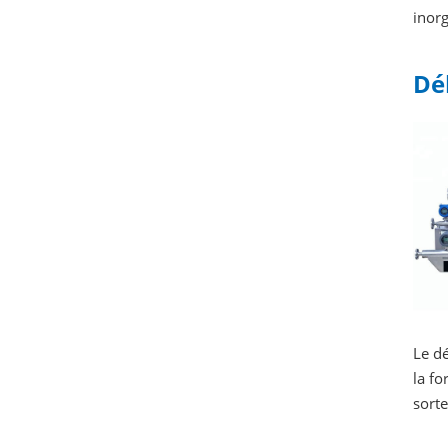
inorg
Dé
Le d
la fo
sort