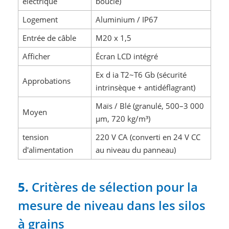
électrique
boucle)
Logement
Aluminium / IP67
Entrée de câble
M20 x 1,5
Afficher
Écran LCD intégré
Ex d ia T2~T6 Gb (sécurité
Approbations
intrinsèque + antidéflagrant)
Maïs / Blé (granulé, 500–3 000
Moyen
μm, 720 kg/m³)
tension
220 V CA (converti en 24 V CC
d'alimentation
au niveau du panneau)
5.
Critères de sélection pour la
mesure de niveau dans les silos
à grains