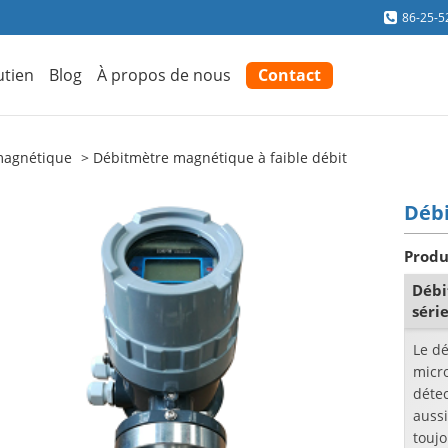
86-25-5
utien
Blog
À propos de nous
Contact
magnétique
Débitmètre magnétique à faible débit
Débi
Produ
Débi
séri
Le d
micr
détec
aussi
toujo