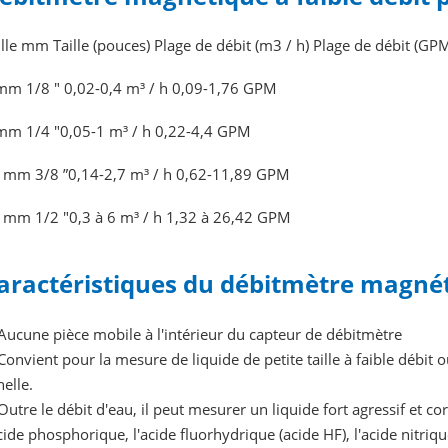
ille mm Taille (pouces) Plage de débit (m3 / h) Plage de débit (GP
mm 1/8 "
0,02-0,4 m³ / h 0,09-1,76 GPM
mm 1/4 "0,05-1 m³
/ h 0,22-4,4 GPM
 mm 3/8 ”0,14-2,7 m³
/ h 0,62-11,89 GPM
 mm 1/2 "0,3 à 6 m³
/ h 1,32 à 26,42 GPM
aractéristiques du débitmètre magnéti
Aucune pièce mobile à l'intérieur du capteur de débitmètre
Convient pour la mesure de liquide de petite taille à faible débit o
helle.
Outre le débit d'eau, il peut mesurer un liquide fort agressif et co
acide phosphorique, l'acide fluorhydrique (acide HF), l'acide nitrique