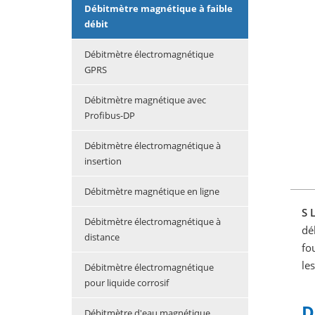
Débitmètre magnétique à faible
débit
Débitmètre électromagnétique
GPRS
Débitmètre magnétique avec
Profibus-DP
Débitmètre électromagnétique à
insertion
Débitmètre magnétique en ligne
S
Débitmètre électromagnétique à
dé
distance
fo
le
Débitmètre électromagnétique
pour liquide corrosif
D
Débitmètre d'eau magnétique