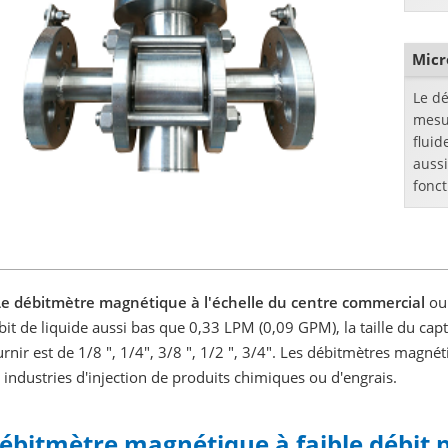
élevé
débi
Micr
Le dé
mesu
fluid
aussi
fonct
la fo
...
Le débitmètre magnétique à l'échelle du centre commercial
ou
bit de liquide aussi bas que 0,33 LPM (0,09 GPM), la taille du c
urnir est de 1/8 ", 1/4", 3/8 ", 1/2 ", 3/4". Les débitmètres magné
s industries d'injection de produits chimiques ou d'engrais.
ébitmètre magnétique à faible débit 