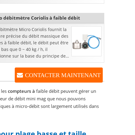
e que 0,5% FS, c'est une sorte de
tmètre à déplacement positi
o débitmètre Coriolis à faible débit
bitmètre Micro Coriolis fournit la
re précise du débit massique des
es à faible débit, le débit peut être
 bas que 0 ~ 40 kg / h, il
ionne sur la base du principe de
rce de Coriolis et une mini masse
CONTACTER MAINTENANT
 les
compteurs à
faible débit peuvent gérer un
apteur de débit mini mag que nous pouvons
tiques à micro-débit sont largement utilisés dans
pour
plage basse et taille