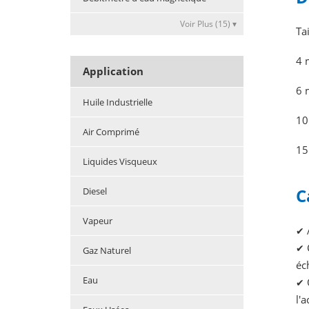
Voir Plus (15) ▾
Ta
4 
Application
6 
Huile Industrielle
10
Air Comprimé
15
Liquides Visqueux
C
Diesel
Vapeur
✔
✔
Gaz Naturel
éc
Eau
✔
l'