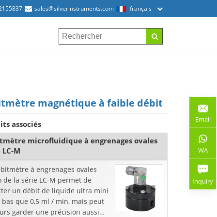
2155837
sales@silverinstruments.com
français
tmètre magnétique à faible débit
Email
its associés
tmètre microfluidique à engrenages ovales
WA
e LC-M
ébitmètre à engrenages ovales
o de la série LC-M permet de
Inquiry
ter un débit de liquide ultra mini
 bas que 0,5 ml / min, mais peut
urs garder une précision aussi