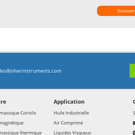
Soumettr
les@silverinstruments.com
tre
Application
massique Coriolis
Huile Industrielle
 magnétique
Air Comprimé
 massique thermique
Liquides Visqueux