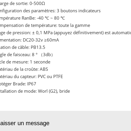
arge de sortie: 0-500Ω
nfiguration des paramètres: 3 boutons indicateurs
mpérature RanBe: -40 ℃ ~ 80 ℃
mpensation de température: toute la gamme
age de pression: ± 0,1 MPa (appuyez définitivement) est automat
imentation: DC20-32v ≥60mA
xation de câble: PB13.5
gle de faisceau: 8 ° （3db）
cle de mesure: 1 seconde
tériau de la croûte: ABS
tériau du capteur: PVC ou PTFE
otéger Brade: IP67
stallation de mode: Worl (G2), bride
aisser un message