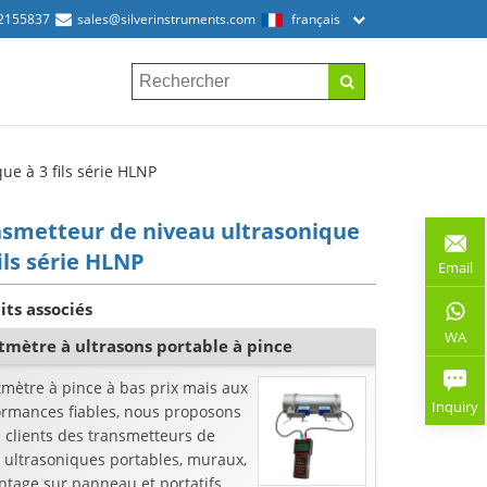
2155837
sales@silverinstruments.com
français
ue à 3 fils série HLNP
smetteur de niveau ultrasonique
fils série HLNP
Email
its associés
WA
tmètre à ultrasons portable à pince
mètre à pince à bas prix mais aux
Inquiry
ormances fiables, nous proposons
 clients des transmetteurs de
 ultrasoniques portables, muraux,
tage sur panneau et portatifs.