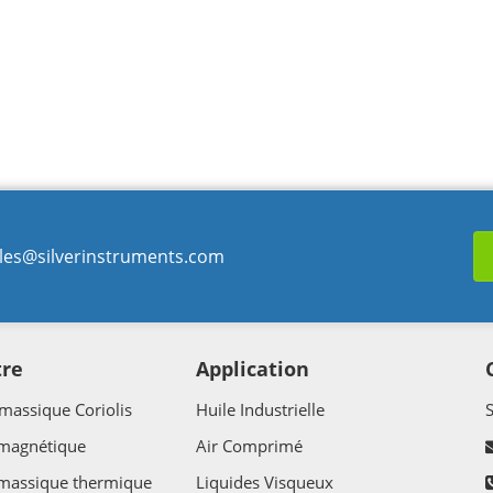
les@silverinstruments.com
tre
Application
massique Coriolis
Huile Industrielle
 magnétique
Air Comprimé
 massique thermique
Liquides Visqueux