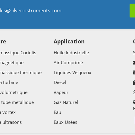
les@silverinstruments.com
tre
Application
massique Coriolis
Huile Industrielle
 magnétique
Air Comprimé
 massique thermique
Liquides Visqueux
à turbine
Diesel
volumétrique
Vapeur
 tube métallique
Gaz Naturel
N
à vortex
Eau
à ultrasons
Eaux Usées