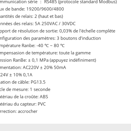
mmunication série ： RS485 (protocole standard Modbus)
ux de bande: 19200/9600/4800
antités de relais: 2 (haut et bas)
nnées des relais: 5A 250VAC / 30VDC
pport de résolution de sortie: 0,03% de l'échelle complète
nfiguration des paramètres: 3 boutons d'induction
mpérature Ranbe: -40 ℃ ~ 80 ℃
mpensasion de température: toute la gamme
ession RanBe: ± 0,1 MPa (appuyez indéfiniment)
imentation: AC220V ± 20% 50mA
24V ± 10% 0,1A
xation de câble: PG13.5
cle de mesure: 1 seconde
tériau de la croûte: ABS
tériau du capteur: PVC
rrection: accrocher