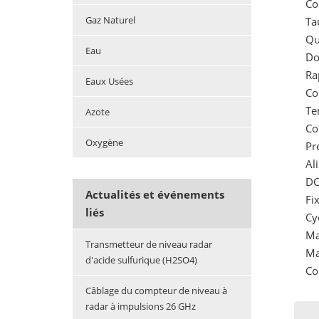
Co
Gaz Naturel
Ta
Qu
Eau
Do
Ra
Eaux Usées
Co
Te
Azote
Co
Oxygène
Pr
Al
DC
Actualités et événements
Fi
liés
Cy
Ma
Transmetteur de niveau radar
Ma
d'acide sulfurique (H2SO4)
Co
Câblage du compteur de niveau à
radar à impulsions 26 GHz