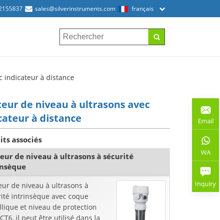
2155837
sales@silverinstruments.com
français
c indicateur à distance
eur de niveau à ultrasons avec
cateur à distance
Email
its associés
WA
eur de niveau à ultrasons à sécurité
insèque
Inquiry
ur de niveau à ultrasons à
ité intrinsèque avec coque
lique et niveau de protection
ICT6, il peut être utilisé dans la