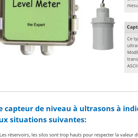
mesu
infl
carbu
d'hui
Capt
Ce t
ultra
Modb
tran
ASCI
e capteur de niveau à ultrasons à ind
ux situations suivantes:
Les
réservoirs, les silos sont trop hauts pour respecter la valeur d