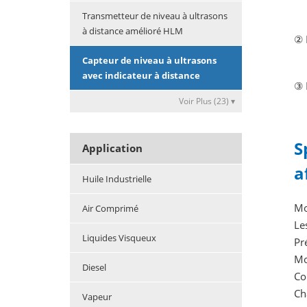
Transmetteur de niveau à ultrasons
à distance amélioré HLM
②
Capteur de niveau à ultrasons
avec indicateur à distance
③
Voir Plus (23) ▾
S
Application
a
Huile Industrielle
Mo
Air Comprimé
Le
Liquides Visqueux
Pr
Mo
Diesel
Co
Ch
Vapeur