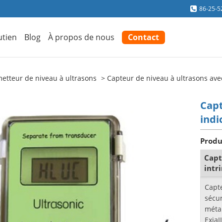
86-25-5
utien
Blog
À propos de nous
Contact
etteur de niveau à ultrasons
Capteur de niveau à ultrasons ave
Capt
indi
Produ
Capt
intr
Capte
sécur
métal
ExiaI