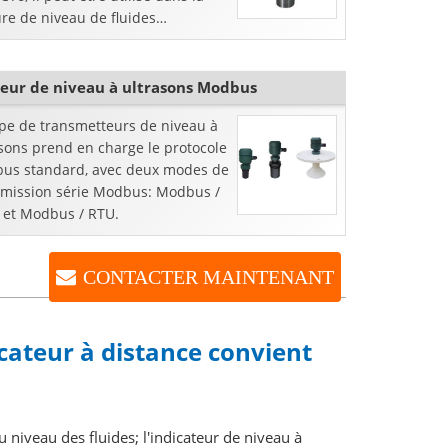
re de niveau de fluides
ammables, tels que la mesure de
rant, de diesel et de réservoir
le.
eur de niveau à ultrasons Modbus
ype de transmetteurs de niveau à
sons prend en charge le protocole
us standard, avec deux modes de
smission série Modbus: Modbus /
I et Modbus / RTU.
CONTACTER MAINTENANT
icateur à distance convient
u niveau des fluides; l'indicateur de niveau à