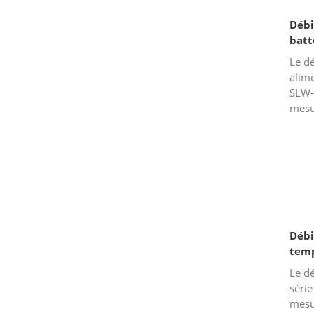
Débi
batt
Le dé
alime
SLW-
mesur
corro
l'ali
Débi
temp
com
Le dé
série
mesur