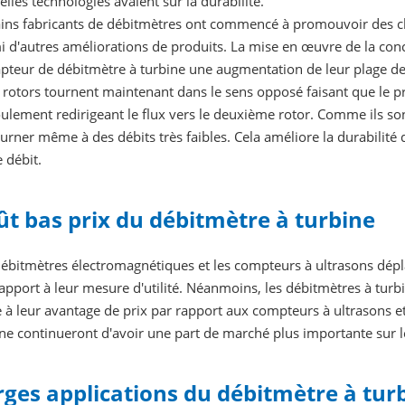
lles technologies avaient sur la durabilité.
ains fabricants de débitmètres ont commencé à promouvoir des ch
 d'autres améliorations de produits. La mise en œuvre de la conc
pteur de débitmètre à turbine une augmentation de leur plage de
rotors tournent maintenant dans le sens opposé faisant que le pr
ulement redirigeant le flux vers le deuxième rotor. Comme ils so
urner même à des débits très faibles. Cela améliore la durabilité
e débit.
ût bas prix du débitmètre à turbine
ébitmètres électromagnétiques et les compteurs à ultrasons déplac
apport à leur mesure d'utilité. Néanmoins, les débitmètres à tur
 à leur avantage de prix par rapport aux compteurs à ultrasons 
ine continueront d'avoir une part de marché plus importante sur 
rges applications du débitmètre à tur