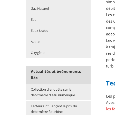
simpl
débi
Gaz Naturel
Les c
Eau
des 
compt
Eaux Usées
adap
Les v
Azote
à tra
Oxygène
résid
perfo
turbi
Actualités et événements
liés
Te
Collection d'enquête sur le
débitmètre d'eau numérique
Les p
Avec 
Facteurs influençant le prix du
les f
débitmètre à turbine