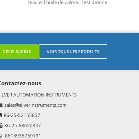
l'eau et l'huile de palme. il est destiné
aux liquides propres, à faible
viscosité et non...
DEVIS RAPIDE
VOIR TOUS LES PRODUITS
Contactez-nous
SILVER AUTOMATION INSTRUMENTS
sales@silverinstruments.com
86-25-52155837
86-25-68650347
8618936759191