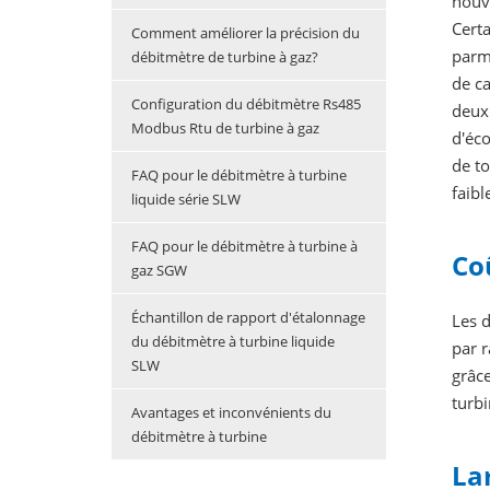
nouve
Cert
Comment améliorer la précision du
parmi
débitmètre de turbine à gaz?
de ca
Configuration du débitmètre Rs485
deux 
Modbus Rtu de turbine à gaz
d'éco
de to
FAQ pour le débitmètre à turbine
faibl
liquide série SLW
FAQ pour le débitmètre à turbine à
Co
gaz SGW
Échantillon de rapport d'étalonnage
Les d
du débitmètre à turbine liquide
par r
SLW
grâce
turb
Avantages et inconvénients du
débitmètre à turbine
La