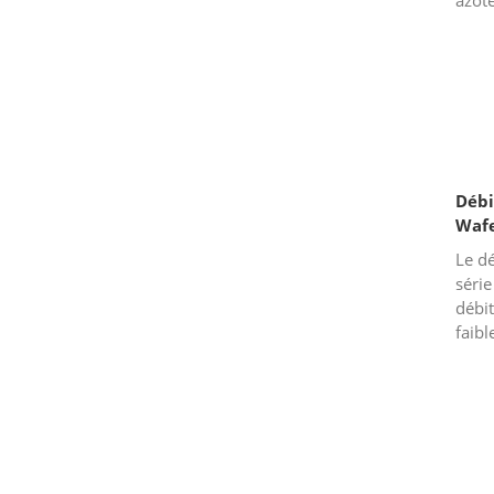
azote
etc.C
bonne
char.
Débi
Waf
Le dé
séri
débit
faibl
fermé
un co