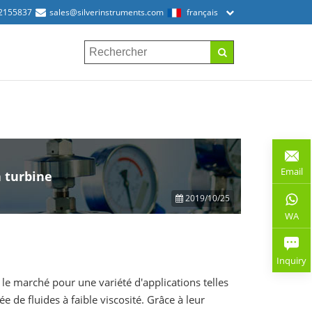
2155837
sales@silverinstruments.com
français
Email
 turbine
2019/10/25
WA
Inquiry
le marché pour une variété d'applications telles
 de fluides à faible viscosité. Grâce à leur