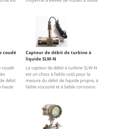
ortie est
moyenne à élevée de fluides à faible
viscosité, tels que le diesel, l'eau, le
kérosène, l'essence, le c...
be coudé
Capteur de débit de turbine à
liquide SLW-N
e coudé
Le capteur de débit à turbine SLW-N
des
est un choix à faible coût pour la
 de débit
mesure du débit de liquide propre, à
u haute
faible viscosité et à faible corrosion.
 tube
Il peut être utilisé pour l'eau propre,
l'eau chaude...