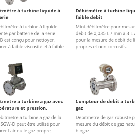
tmètre à turbine liquide à
Débitmètre à turbine liqu
erie
faible débit
bitmètre à turbine à liquide
Mini-débitmètre pour mesur
nté par batterie de la série
débit de 0,035 L / min à 3 L 
B est conçu pour nettoyer,
pour la mesure de débit de l
er à faible viscosité et à faible
propres et non corrosifs.
sivité des liquides là où
mentation principale est i...
tmètre à turbine à gaz avec
Compteur de débit à turb
érature et pression.
gaz
pensation
bitmètre à turbine à gaz de la
Débitmètre de gaz robuste p
 SGW-D peut être utilisé pour
mesure du débit de gaz natu
er l'air ou le gaz propre,
biogaz.