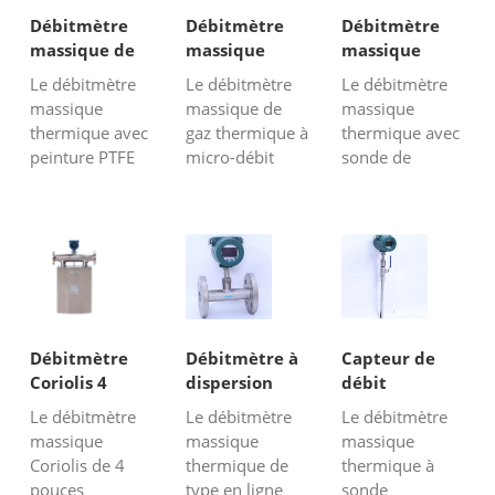
Débitmètre
Débitmètre
Débitmètre
massique de
massique
massique
gaz thermique
thermique
thermique
Le débitmètre
Le débitmètre
Le débitmètre
à bride avec
pour gaz de
pour gaz
massique
massique de
massique
peinture PTFE
laboratoire
corrosif
thermique avec
gaz thermique à
thermique avec
peinture PTFE
micro-débit
sonde de
convient à la
SRK-M est
peinture PTFE
plupart des
conçu sur la
ou sonde en
mesures de
base de la
céramique
débit de gaz,
dispersion
convient à la
particulièrement
thermique et
plupart des
adapté aux gaz
adopte une
mesures de
agressifs ou
méthode de
débit de gaz,
caustiques, tels
température
particulièrement
Débitmètre
Débitmètre à
Capteur de
que les gaz
différentielle
adapté aux gaz
Coriolis 4
dispersion
débit
d'émission, les
constante pour
agressifs ou
pouces
thermique de
massique
Le débitmètre
Le débitmètre
Le débitmètre
gaz HF,...
mesurer le
caustiques, tels
type en ligne
thermique à
massique
massique
massique
débit de gaz....
que...
insertion
Coriolis de 4
thermique de
thermique à
pouces
type en ligne
sonde