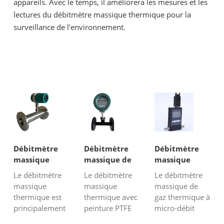
appareils. Avec le temps, il améliorera les mesures et les
lectures du débitmètre massique thermique pour la
surveillance de l'environnement.
Débitmètre
Débitmètre
Débitmètre
massique
massique de
massique
thermique en
gaz thermique
thermique
Le débitmètre
Le débitmètre
Le débitmètre
ligne de 4
à bride avec
pour gaz de
massique
massique
massique de
”pour l'air
peinture PTFE
laboratoire
thermique est
thermique avec
gaz thermique à
principalement
peinture PTFE
micro-débit
destiné à l'air
convient à la
SRK-M est