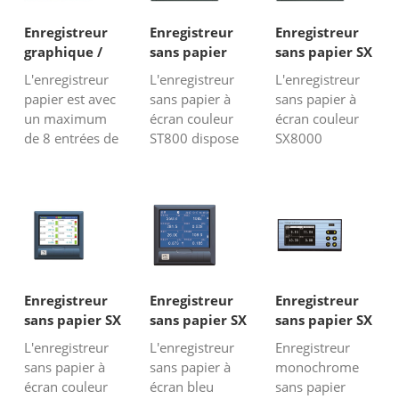
Enregistreur
Enregistreur
Enregistreur
graphique /
sans papier
sans papier SX
enregistreur
ST800
8000
L'enregistreur
L'enregistreur
L'enregistreur
papier SX
papier est avec
sans papier à
sans papier à
3000
un maximum
écran couleur
écran couleur
de 8 entrées de
ST800 dispose
SX8000
canaux.Obtenez
d'entrées
possède un
le prix
universelles à
maximum
maintenant de
48 canaux
d'entrées
la fabrication
maximum.
universelles à
d'enregistreurs
Taille de 10,4 ".
40 canaux.
sans papier en
E-thernet, carte
Taille 10,4 ".
Chine à bas
SD, interface
Interface USB et
prix.
USB, options de
options RS485.
Enregistreur
Enregistreur
Enregistreur
fonctions
Envoyez-nous
sans papier SX
sans papier SX
sans papier SX
RS485.
un courriel
6000
5000
2000
L'enregistreur
L'enregistreur
Enregistreur
pour le prix.
sans papier à
sans papier à
monochrome
écran couleur
écran bleu
sans papier