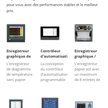
pour vous avec des performances stables et le meilleur
prix.
Enregistreur
Contrôleur
Enregistreur
graphique de
d'automatisation
graphique /
température
programmable
enregistreur
L'enregistreur
La conception
L'enregistreur
sans papier
à écran tactile
papier SX
de diagramme
du contrôleur
papier est avec
série MS
3000
de température
d'automatisation
un maximum
sans papier
programmable
de 8 entrées de
peut avoir au
à écran tactile
canaux.Obtenez
maximum 16
de la série MS
le prix
canaux
est unique dans
maintenant de
d'entrées de
le système de
la fabrication
capteur de
fonctionnement
d'enregistreurs