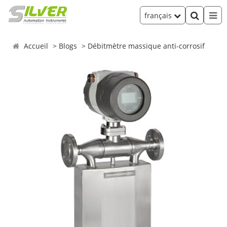
français
Accueil
Blogs
Débitmètre massique anti-corrosif